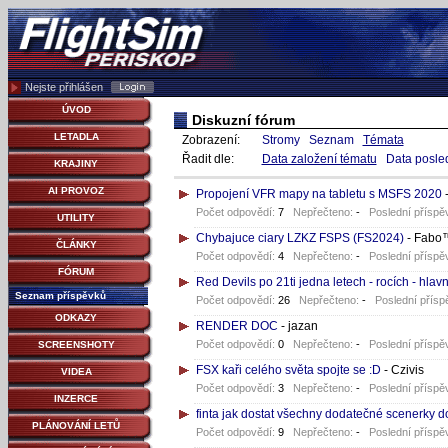
Nejste přihlášen
ÚVOD
Diskuzní fórum
LETADLA
Zobrazení:
Stromy
Seznam
Témata
Řadit dle:
Data založení tématu
Data posle
KRAJINY
AI PROVOZ
Propojení VFR mapy na tabletu s MSFS 2020
Počet odpovědí:
7
Nepřečteno:
-
Poslední příspě
UTILITY
Chybajuce ciary LZKZ FSPS (FS2024)
- Fabo
ČLÁNKY
Počet odpovědí:
4
Nepřečteno:
-
Poslední příspě
FÓRUM
Red Devils po 21ti jedna letech - rocích - hlav
Seznam příspěvků
Počet odpovědí:
26
Nepřečteno:
-
Poslední přísp
ODKAZY
RENDER DOC
- jazan
Počet odpovědí:
0
Nepřečteno:
-
Poslední příspě
SCREENSHOTY
FSX kaři celého světa spojte se :D
- Czivis
VIDEA
Počet odpovědí:
3
Nepřečteno:
-
Poslední příspě
INZERCE
finta jak dostat všechny dodatečné scenerky 
PLÁNOVÁNÍ LETŮ
Počet odpovědí:
9
Nepřečteno:
-
Poslední příspě