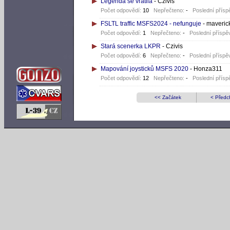
Legenda se vrátila
- Czivis
Počet odpovědí:
10
Nepřečteno:
-
Poslední přísp
FSLTL traffic MSFS2024 - nefunguje
- maveric
Počet odpovědí:
1
Nepřečteno:
-
Poslední příspě
Stará scenerka LKPR
- Czivis
Počet odpovědí:
6
Nepřečteno:
-
Poslední příspě
Mapování joysticků MSFS 2020
- Honza311
Počet odpovědí:
12
Nepřečteno:
-
Poslední přísp
<< Začátek
< Předc