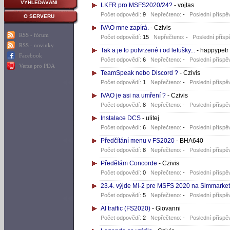
VYHLEDÁVÁNÍ
LKFR pro MSFS2020/24?
- vojtas
Počet odpovědí:
9
Nepřečteno:
-
Poslední příspě
O SERVERU
IVAO mne zapírá.
- Czivis
RSS - fórum
Počet odpovědí:
15
Nepřečteno:
-
Poslední přísp
RSS - novinky
Tak a je to potvrzené i od letušky...
- happypetr
Facebook
Počet odpovědí:
6
Nepřečteno:
-
Poslední příspě
Verze pro PDA
TeamSpeak nebo Discord ?
- Czivis
Počet odpovědí:
1
Nepřečteno:
-
Poslední příspě
IVAO je asi na umření ?
- Czivis
Počet odpovědí:
8
Nepřečteno:
-
Poslední příspě
Instalace DCS
- ulitej
Počet odpovědí:
6
Nepřečteno:
-
Poslední příspě
Předčítání menu v FS2020
- BHA640
Počet odpovědí:
8
Nepřečteno:
-
Poslední příspě
Předělám Concorde
- Czivis
Počet odpovědí:
0
Nepřečteno:
-
Poslední příspě
23.4. výjde Mi-2 pre MSFS 2020 na Simmarke
Počet odpovědí:
5
Nepřečteno:
-
Poslední příspě
AI traffic (FS2020)
- Giovanni
Počet odpovědí:
2
Nepřečteno:
-
Poslední příspě