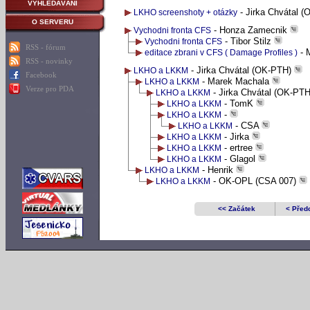
VYHLEDÁVÁNÍ
- Jirka Chvátal 
LKHO screenshoty + otázky
O SERVERU
- Honza Zamecnik
Vychodni fronta CFS
- Tibor Stilz
Vychodni fronta CFS
RSS - fórum
- M
editace zbrani v CFS ( Damage Profiles )
RSS - novinky
- Jirka Chvátal (OK-PTH)
LKHO a LKKM
Facebook
- Marek Machala
LKHO a LKKM
Verze pro PDA
- Jirka Chvátal (OK-PT
LKHO a LKKM
- TomK
LKHO a LKKM
-
LKHO a LKKM
- CSA
LKHO a LKKM
- Jirka
LKHO a LKKM
- ertree
LKHO a LKKM
- Glagol
LKHO a LKKM
- Henrik
LKHO a LKKM
- OK-OPL (CSA 007)
LKHO a LKKM
<< Začátek
< Před