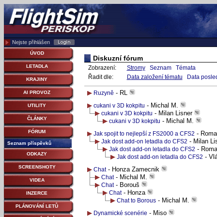
Nejste přihlášen
ÚVOD
Diskuzní fórum
LETADLA
Zobrazení:
Stromy
Seznam
Témata
Řadit dle:
Data založení tématu
Data posle
KRAJINY
- RL
AI PROVOZ
Ruzyně
- Michal M.
cukani v 3D kokpitu
UTILITY
- Milan Lisner
cukani v 3D kokpitu
ČLÁNKY
- Michal M.
cukani v 3D kokpitu
FÓRUM
- Roma
Jak spojit to nejlepší z FS2000 a CFS2
- Milan Li
Jak dost add-on letadla do CFS2
Seznam příspěvků
- Roma
Jak dost add-on letadla do CFS2
ODKAZY
- Vl
Jak dost add-on letadla do CFS2
SCREENSHOTY
- Honza Zamecnik
Chat
- Michal M.
Chat
VIDEA
- Borouš
Chat
- Honza
Chat
INZERCE
- Michal M.
Chat to Borous
PLÁNOVÁNÍ LETŮ
- Miso
Dynamické scenérie