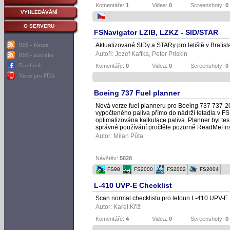
Komentáře:
1
Videa:
0
Screenshoty:
0
VYHLEDÁVÁNÍ
O SERVERU
FSNavigator LZIB, LZKZ - SID/STAR
RSS - fórum
Aktualizované SIDy a STARy pro letiště v Bratisl
Autoři:
Jozef Kaffka
,
Peter Priskin
RSS - novinky
Facebook
Komentáře:
0
Videa:
0
Screenshoty:
0
Verze pro PDA
Boeing 737 Fuel planner
Nová verze fuel planneru pro Boeing 737 737-20
vypočteného paliva přímo do nádrží letadla v F
optimalizována kalkulace paliva. Planner byl t
správné používání pročtěte pozorně ReadMeFirst
Autor:
Milan Půta
Návštěv:
5828
FS98
FS2000
FS2002
FS2004
L-410 UVP-E Checklist
Scan normal checklistu pro letoun L-410 UPV-E.
Autor:
Karel Kříž
Komentáře:
4
Videa:
0
Screenshoty:
0