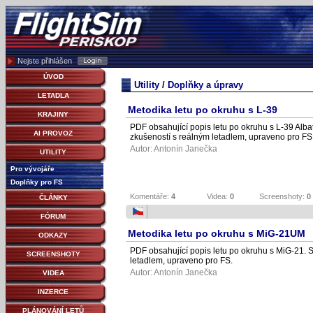
Nejste přihlášen
ÚVOD
Utility
/
Doplňky a úpravy
LETADLA
Metodika letu po okruhu s L-39
KRAJINY
PDF obsahující popis letu po okruhu s L-39 Alb
AI PROVOZ
zkušeností s reálným letadlem, upraveno pro FS
Autor:
Antonín Janečka
UTILITY
Pro vývojáře
Doplňky pro FS
Komentáře:
4
Videa:
0
Screenshoty:
0
ČLÁNKY
FÓRUM
Metodika letu po okruhu s MiG-21UM
ODKAZY
PDF obsahující popis letu po okruhu s MiG-21. 
SCREENSHOTY
letadlem, upraveno pro FS.
Autor:
Antonín Janečka
VIDEA
INZERCE
PLÁNOVÁNÍ LETŮ