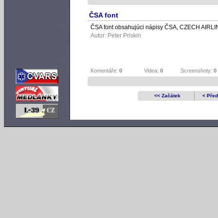
ČSA font
ČSA font obsahujúci nápisy ČSA, CZECH AIRLIN
Autor:
Peter Priskin
Komentáře:
0
Videa:
0
Screenshoty:
0
<< Začátek
< Před