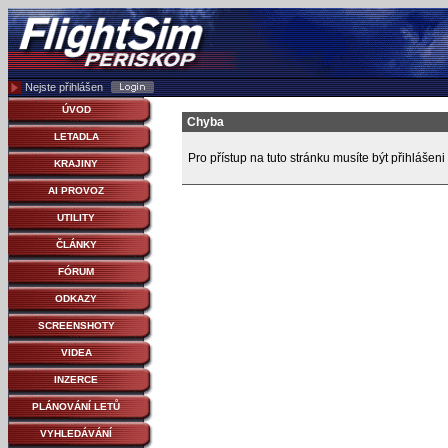
Nejste přihlášen
ÚVOD
Chyba
LETADLA
Pro přístup na tuto stránku musíte být přihlášeni
KRAJINY
AI PROVOZ
UTILITY
ČLÁNKY
FÓRUM
ODKAZY
SCREENSHOTY
VIDEA
INZERCE
PLÁNOVÁNÍ LETŮ
VYHLEDÁVÁNÍ