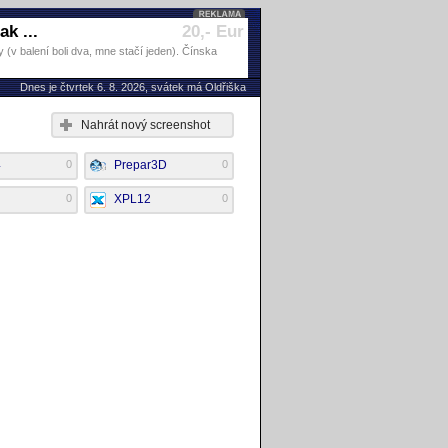
k ...
20,- Eur
(v balení boli dva, mne stačí jeden). Čínska
Dnes je čtvrtek 6. 8. 2026, svátek má Oldřiška
Nahrát nový screenshot
4
0
Prepar3D
0
0
XPL12
0