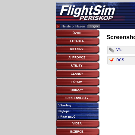
Nejste přihlášen
ÚVOD
Screensho
LETADLA
Vše
KRAJINY
AI PROVOZ
DCS
UTILITY
ČLÁNKY
FÓRUM
ODKAZY
SCREENSHOTY
Všechny
Nejlepší
Přidat nový
VIDEA
INZERCE