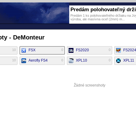
Predám polohovateľný držia
Predám 1 ks polohovateľného držiaku na Joy 
výroba, ale masívna oceľ (2mm) m...
ty - DeMonteur
10
FSX
0
FS2020
0
FS202
10
Aerofly FS4
0
XPL10
0
XPL11
Žádné screenshoty