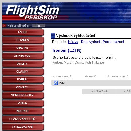
Nejste přihlášen
ÚVOD
Výsledek vyhledávání
LETADLA
Řadit dle:
Názvu
|
Data vydání
|
Počtu stažení
KRAJINY
Trenčín (LZTN)
AI PROVOZ
Scenerka obsahuje betu letiště Trenčín.
Autoři:
Martin Duris
,
Petr Pfitzner
UTILITY
ČLÁNKY
Komentáře:
1
Videa:
0
Screenshoty:
0
FÓRUM
FSX
ODKAZY
<< Začátek
< Př
SCREENSHOTY
VIDEA
INZERCE
PLÁNOVÁNÍ LETŮ
VYHLEDÁVÁNÍ