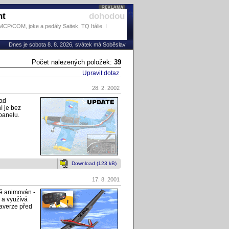
ht
dohodou
P/COM, joke a pedály Saitek, TQ Itálie. I
Dnes je sobota 8. 8. 2026, svátek má Soběslav
Počet nalezených položek:
39
Upravit dotaz
28. 2. 2002
lad
í je bez
panelu.
Download (123 kB)
17. 8. 2001
ně animován -
ů a využívá
taverze před