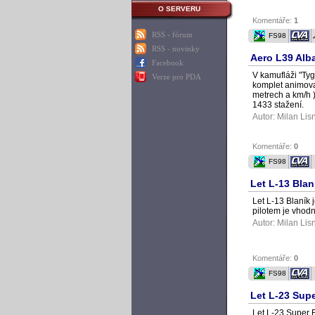
O SERVERU
Komentáře:
1
RSS - fórum
FS98
RSS - novinky
Aero L39 Alba
Facebook
V kamufláži "Tyg
Verze pro PDA
komplet animovan
metrech a km/h )
1433 stažení.
Autor:
Milan Lis
Komentáře:
0
FS98
Let L-13 Blan
Let L-13 Blaník 
pilotem je vhodn
Autor:
Milan Lis
Komentáře:
0
FS98
Let L-23 Supe
Let L-23 Super B