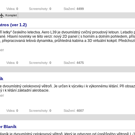
Videa:
0
Screenshoty:
0
Stažení:
4499
Komplet
tros (ver 1.2)
ří letky" českého letectva. Aero L39 je dvoumístný cvičný proudový letoun. Letadlo 
é. Hlavní novinky ve této verzi: nový 2D panel ( s horním a dolním pohledem, příst
, přepracovaná letová dynamika, průhledná kabina a 3D virtuální kokpit. Předchoz
ner
Videa:
0
Screenshoty:
0
Stažení:
4475
ík
je dvoumístný celokovový větroň. Je určen k výcviku i k výkonnému létání. Při obsaz
ý i k létání základní akrobacie.
ner
Videa:
0
Screenshoty:
0
Stažení:
4007
r Blaník
laník je dvoumístný celokovový větroň, který je odvozen od úspěšného větroně L-1