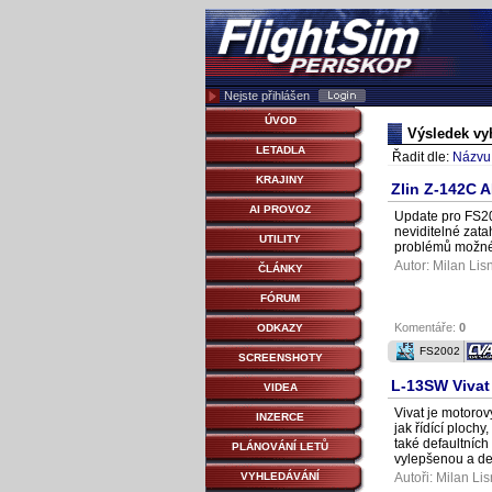
Nejste přihlášen
ÚVOD
Výsledek vy
LETADLA
Řadit dle:
Názvu
KRAJINY
Zlin Z-142C 
AI PROVOZ
Update pro FS20
neviditelné zata
UTILITY
problémů možné l
Autor:
Milan Lis
ČLÁNKY
FÓRUM
Komentáře:
0
ODKAZY
FS2002
SCREENSHOTY
L-13SW Vivat
VIDEA
Vivat je motoro
INZERCE
jak řídící plochy
také defaultních
PLÁNOVÁNÍ LETŮ
vylepšenou a det
VYHLEDÁVÁNÍ
Autoři:
Milan Lis