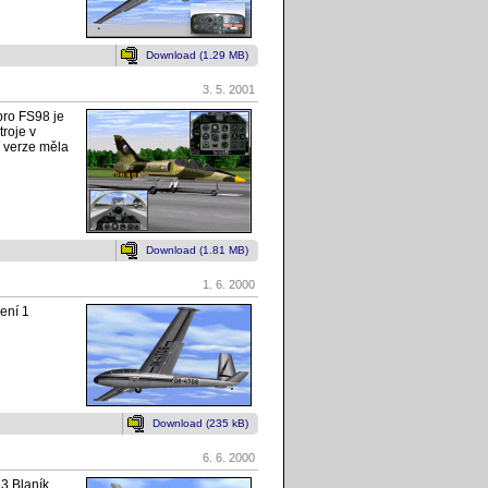
Download (1.29 MB)
3. 5. 2001
pro FS98 je
roje v
í verze měla
Download (1.81 MB)
1. 6. 2000
ení 1
Download (235 kB)
6. 6. 2000
3 Blaník.