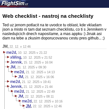
Web checklist - nastroj na checklisty
Ted uz jenom potlacit na te uvodce tu oblast, kde vkladam
json a misto ni tam dat seznam checklistu, co ti s Jennikem v
nasledujicich dnech naposilame, a mas appku :) Jinak asi
dam na tebe a zkusim doporucovanou cestu pres github... ;)
JM,
22. 12. v 12:46
me2d
,
10. 12. 2025 v 21:22
xWing
,
10. 12. 2025 v 21:52
Jennik
,
15. 12. 2025 v 16:04
JM
,
21. 12. 2025 v 09:30
me2d
,
21. 12. 2025 v 14:13
JM
,
21. 12. 2025 v 16:06
me2d
,
21. 12. 2025 v 19:41
Jennik
,
21. 12. 2025 v 21:44
me2d
,
21. 12. 2025 v 22:49
JM
,
22. 12. 2025 v 08:11
me2d
,
22. 12. 2025 v 10:16
JM
,
22. 12. 2025 v 12:46