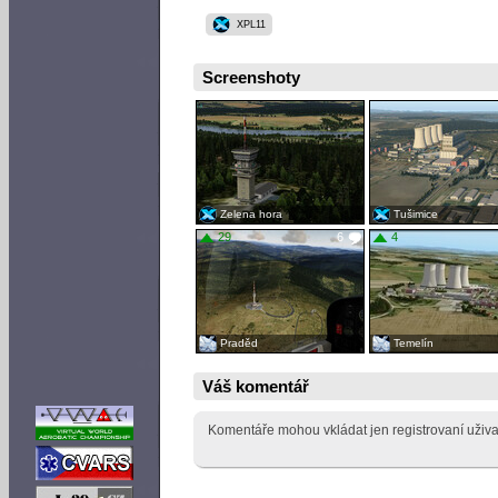
XPL11
Screenshoty
Zelena hora
Tušimice
29
6
4
Praděd
Temelín
Váš komentář
Komentáře mohou vkládat jen registrovaní uživa