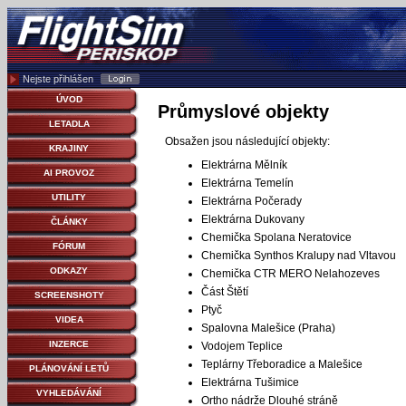
Nejste přihlášen
ÚVOD
Průmyslové objekty
LETADLA
Obsažen jsou následující objekty:
KRAJINY
Elektrárna Mělník
AI PROVOZ
Elektrárna Temelín
UTILITY
Elektrárna Počerady
Elektrárna Dukovany
ČLÁNKY
Chemička Spolana Neratovice
FÓRUM
Chemička Synthos Kralupy nad Vltavou
ODKAZY
Chemička CTR MERO Nelahozeves
Část Štětí
SCREENSHOTY
Ptyč
VIDEA
Spalovna Malešice (Praha)
INZERCE
Vodojem Teplice
Teplárny Třeboradice a Malešice
PLÁNOVÁNÍ LETŮ
Elektrárna Tušimice
VYHLEDÁVÁNÍ
Ortho nádrže Dlouhé stráně