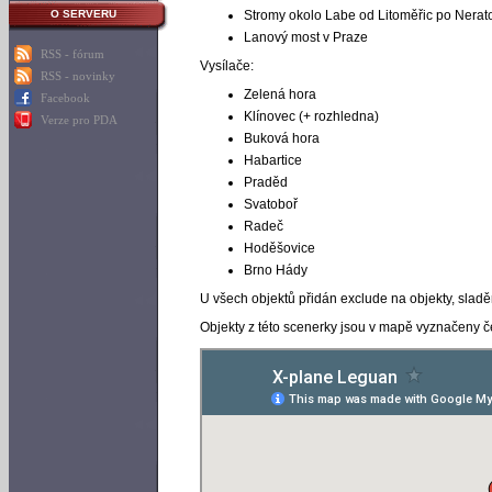
Stromy okolo Labe od Litoměřic po Nerat
O SERVERU
Lanový most v Praze
RSS - fórum
Vysílače:
RSS - novinky
Zelená hora
Facebook
Klínovec (+ rozhledna)
Verze pro PDA
Buková hora
Habartice
Praděd
Svatoboř
Radeč
Hoděšovice
Brno Hády
U všech objektů přidán exclude na objekty, sladě
Objekty z této scenerky jsou v mapě vyznačeny 