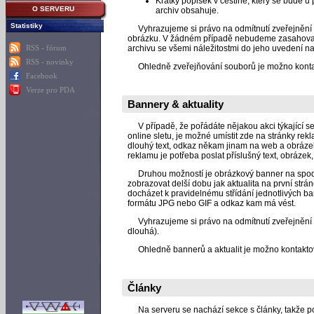
Krátký popisek v češtině, který se bude u
O SERVERU
archiv obsahuje.
Statistiky
Vyhrazujeme si právo na odmítnutí zveřejnění 
obrázku. V žádném případě nebudeme zasahovat d
archivu se všemi náležitostmi do jeho uvedení n
RSS - fórum
RSS - novinky
Ohledně zveřejňování souborů je možno konta
Facebook
Verze pro PDA
Bannery & aktuality
V případě, že pořádáte nějakou akci týkající se 
online sletu, je možné umístit zde na stránky rek
dlouhý text, odkaz někam jinam na web a obráze
reklamu je potřeba poslat příslušný text, obrázek,
Druhou možností je obrázkový banner na spodní 
zobrazovat delší dobu jak aktualita na první strá
docházet k pravidelnému střídání jednotlivých ban
formátu JPG nebo GIF a odkaz kam má vést.
Vyhrazujeme si právo na odmítnutí zveřejnění be
dlouhá).
Ohledně bannerů a aktualit je možno kontakto
Články
Na serveru se nachází sekce s články, takže pok