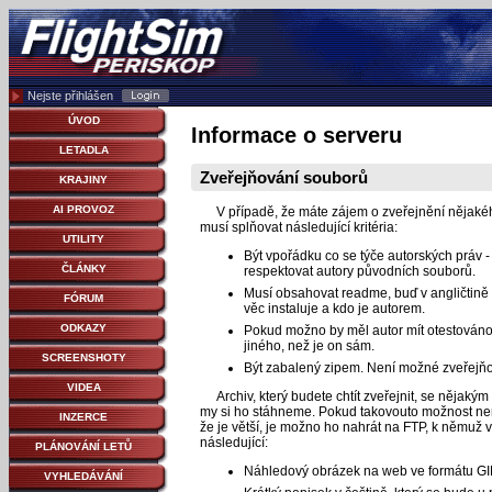
Nejste přihlášen
ÚVOD
Informace o serveru
LETADLA
Zveřejňování souborů
KRAJINY
AI PROVOZ
V případě, že máte zájem o zveřejnění nějakého 
musí splňovat následující kritéria:
UTILITY
Být vpořádku co se týče autorských práv - 
ČLÁNKY
respektovat autory původních souborů.
Musí obsahovat readme, buď v angličtině 
FÓRUM
věc instaluje a kdo je autorem.
ODKAZY
Pokud možno by měl autor mít otestováno,
jiného, než je on sám.
SCREENSHOTY
Být zabalený zipem. Není možné zveřejňova
VIDEA
Archiv, který budete chtít zveřejnit, se nějakým
my si ho stáhneme. Pokud takovouto možnost nemá
INZERCE
že je větší, je možno ho nahrát na FTP, k němuž
následující:
PLÁNOVÁNÍ LETŮ
Náhledový obrázek na web ve formátu GIF, 
VYHLEDÁVÁNÍ