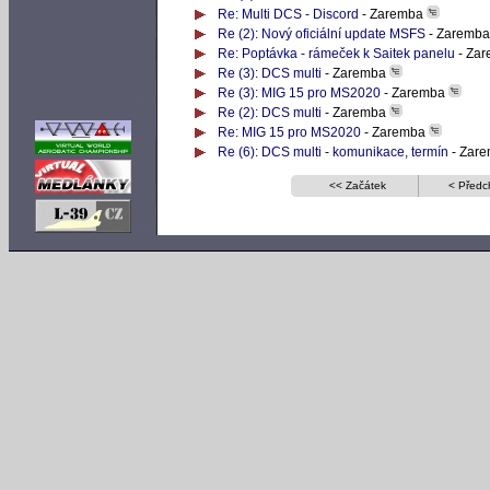
Re: Multi DCS - Discord
- Zaremba
Re (2): Nový oficiální update MSFS
- Zaremb
Re: Poptávka - rámeček k Saitek panelu
- Za
Re (3): DCS multi
- Zaremba
Re (3): MIG 15 pro MS2020
- Zaremba
Re (2): DCS multi
- Zaremba
Re: MIG 15 pro MS2020
- Zaremba
Re (6): DCS multi - komunikace, termín
- Zar
<< Začátek
< Předc