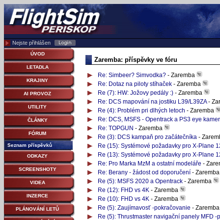
Nejste přihlášen
ÚVOD
Zaremba: příspěvky ve fóru
LETADLA
Re: Simbeer? Simvodka?
- Zaremba
KRAJINY
Re: Dotaz na piloty stíhaček
- Zaremba
Re (7): HW: Jožovy pedály :)
- Zaremba
AI PROVOZ
Re: DCS mapování na jostiku L39/L39ZA
- Z
UTILITY
Re (4): Problém pri dlhých letoch
- Zaremba
Re: DCS, MSFS - Opentrack a PS3 eye kame
ČLÁNKY
Re: TOPGUN
- Zaremba
FÓRUM
Re (3): DCS kampaň pro začátečníka
- Zare
Seznam příspěvků
Re (15): Systémové požadavky pro X-Plane 12
Re (13): Systémové požadavky pro X-Plane 12
ODKAZY
Re: Pro Marka MzM a ostatní modeláře
- Zar
SCREENSHOTY
Re: Berany - žádost od doporučení
- Zaremb
Re (5): MSFS 2020 a Opentrack
- Zaremba
VIDEA
Re (12): FHD vs 4K
- Zaremba
INZERCE
Re (10): FHD vs 4K
- Zaremba
Re (5): Zaujímavosť -pokračovanie
- Zaremb
PLÁNOVÁNÍ LETŮ
Re (5): Thrustmaster navigační panely MFD -