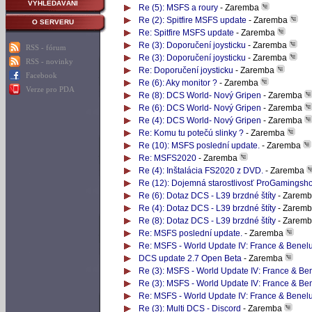
VYHLEDÁVÁNÍ
Re (5): MSFS a roury
- Zaremba
Re (2): Spitfire MSFS update
- Zaremba
O SERVERU
Re: Spitfire MSFS update
- Zaremba
Re (3): Doporučení joysticku
- Zaremba
RSS - fórum
Re (3): Doporučení joysticku
- Zaremba
RSS - novinky
Re: Doporučení joysticku
- Zaremba
Facebook
Re (6): Aky monitor ?
- Zaremba
Verze pro PDA
Re (8): DCS World- Nový Gripen
- Zaremba
Re (6): DCS World- Nový Gripen
- Zaremba
Re (4): DCS World- Nový Gripen
- Zaremba
Re: Komu tu potečú slinky ?
- Zaremba
Re (10): MSFS poslední update.
- Zaremba
Re: MSFS2020
- Zaremba
Re (4): Inštalácia FS2020 z DVD.
- Zaremba
Re (12): Dojemná starostlivosť ProGamingsho
Re (6): Dotaz DCS - L39 brzdné štíty
- Zarem
Re (4): Dotaz DCS - L39 brzdné štíty
- Zarem
Re (8): Dotaz DCS - L39 brzdné štíty
- Zarem
Re: MSFS poslední update.
- Zaremba
Re: MSFS - World Update IV: France & Benel
DCS update 2.7 Open Beta
- Zaremba
Re (3): MSFS - World Update IV: France & Be
Re (3): MSFS - World Update IV: France & Be
Re: MSFS - World Update IV: France & Benel
Re (3): Multi DCS - Discord
- Zaremba