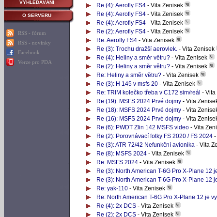
VYHLEDÁVÁNÍ
Re (4): Aerofly FS4
- Vita Zenisek
Re (4): Aerofly FS4
- Vita Zenisek
O SERVERU
Re (4): Aerofly FS4
- Vita Zenisek
Re (2): Aerofly FS4
- Vita Zenisek
RSS - fórum
Re: Aerofly FS4
- Vita Zenisek
RSS - novinky
Re (3): Trochu dražší aerovlek.
- Vita Zenisek
Facebook
Re (4): Heliny a směr větru?
- Vita Zenisek
Verze pro PDA
Re (2): Heliny a směr větru?
- Vita Zenisek
Re: Heliny a směr větru?
- Vita Zenisek
Re (3): H 145 v msfs 20
- Vita Zenisek
Re: TRIM kolečko třeba v C172 sim/reál
- Vita
Re (19): MSFS 2024 Prvé dojmy
- Vita Zenise
Re (18): MSFS 2024 Prvé dojmy
- Vita Zenise
Re (16): MSFS 2024 Prvé dojmy
- Vita Zenise
Re (6): PWDT Zlin 142 MSFS video
- Vita Zen
Re (2): Porovnávací fotky FS 2020 / FS 2024
-
Re (3): ATR 72/42 Nefunkční avionika
- Vita Z
Re (8): MSFS 2024
- Vita Zenisek
Re: MSFS 2024
- Vita Zenisek
Re (3): North American T-6G Pro X-Plane 12 j
Re (3): North American T-6G Pro X-Plane 12 j
Re: yak-110
- Vita Zenisek
Re: North American T-6G Pro X-Plane 12 je v
Re (4): 2x DCS
- Vita Zenisek
Re (2): 2x DCS
- Vita Zenisek