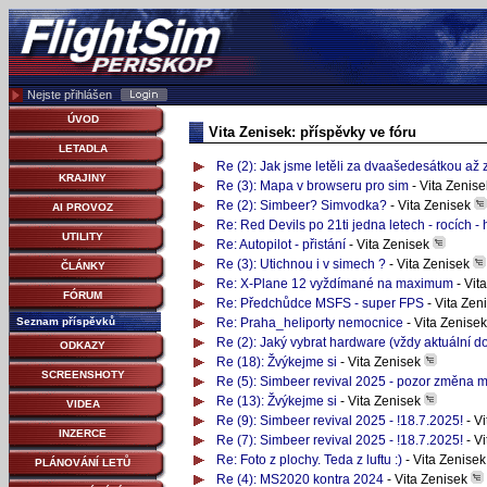
Nejste přihlášen
ÚVOD
Vita Zenisek: příspěvky ve fóru
LETADLA
Re (2): Jak jsme letěli za dvaašedesátkou až za
KRAJINY
Re (3): Mapa v browseru pro sim
- Vita Zenis
Re (2): Simbeer? Simvodka?
- Vita Zenisek
AI PROVOZ
Re: Red Devils po 21ti jedna letech - rocích -
UTILITY
Re: Autopilot - přistání
- Vita Zenisek
Re (3): Utichnou i v simech ?
- Vita Zenisek
ČLÁNKY
Re: X-Plane 12 vyždímané na maximum
- Vit
FÓRUM
Re: Předchůdce MSFS - super FPS
- Vita Zen
Seznam příspěvků
Re: Praha_heliporty nemocnice
- Vita Zenise
Re (2): Jaký vybrat hardware (vždy aktuální dot
ODKAZY
Re (18): Žvýkejme si
- Vita Zenisek
SCREENSHOTY
Re (5): Simbeer revival 2025 - pozor změna mí
Re (13): Žvýkejme si
- Vita Zenisek
VIDEA
Re (9): Simbeer revival 2025 - !18.7.2025!
- V
INZERCE
Re (7): Simbeer revival 2025 - !18.7.2025!
- V
Re: Foto z plochy. Teda z luftu :)
- Vita Zenise
PLÁNOVÁNÍ LETŮ
Re (4): MS2020 kontra 2024
- Vita Zenisek