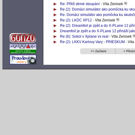
Re: Příliš strmé stoupání
- Vita Zenisek
Re (2): Domáci simulátor ako pomôcka ku sku
Re: Domáci simulátor ako pomôcka ku skutočn
Re (2): LKDC XP12
- Vita Zenisek
Re (2): Dreamfoil je zpět a do X-PLane 12 při
Dreamfoil je zpět a do X-PLane 12 přináší jak
Re (6): Sokol v Xplane vs real
- Vita Zenisek
Re (2): LKKV Karlovy Vary - PRIESKUM
- Vita
<< Začátek
< Předc