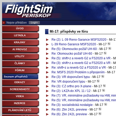
Nejste přihlášen
ÚVOD
Mi-17: příspěvky ve fóru
LETADLA
Re (2): L-39 Reno-Sarance MSFS2020
- Mi-
KRAJINY
L-39 Reno-Sarance MSFS2020
- Mi-17
Re (5): Olomoucko požář UH-60
- Mi-17
AI PROVOZ
Re: Olomoucko požář UH-60
- Mi-17
UTILITY
Re (5): shift+z a reverb G2 a FS2020 a VR
- M
Re (3): shift+z a reverb G2 a FS2020 a VR
- M
ČLÁNKY
Re: shift+z a reverb G2 a FS2020 a VR
- Mi-1
FÓRUM
Re: MSFS 2020 Problém s připojením
- Mi-17
Seznam příspěvků
Re (3): VR doporučení typu
- Mi-17
Re: VR doporučení typu
- Mi-17
ODKAZY
Re (3): CZ ortho pro X-plane
- Mi-17
SCREENSHOTY
Re (2): LKZA do XPL 11 / 12
- Mi-17
Re (7): VR, minimálne požiadavky na HW, mi
VIDEA
Re (5): VR, minimálne požiadavky na HW, mi
INZERCE
Re (3): socialistická nostalgie
- Mi-17
Re (6): Zlin 242L preview
- Mi-17
PLÁNOVÁNÍ LETŮ
Re (6): Zlin 242L preview
- Mi-17