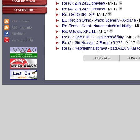
VYHLEDÁVÁNÍ
Re (6): Zlin 242L preview
- Mi-17
Re (4): Zlin 242L preview
- Mi-17
O SERVERU
Re: ORTO SR - XP
- Mi-17
EU Region Ortho - Photo Scenery - X-plane
- 
RSS - fórum
Re: Teorie: řízení letounu rotačními křídly.
- Mi
RSS - novinky
Re: Ortofoto XPL 11
- Mi-17
Facebook
Re (2): Dotaz DCS - L39 brzdné štíty
- Mi-17
Verze pro PDA
Re (2): SimHeaven X-Europe 5 ???
- Mi-17
Re (2): Neprijemna zprava - pad A320 v Karac
<< Začátek
< Předc