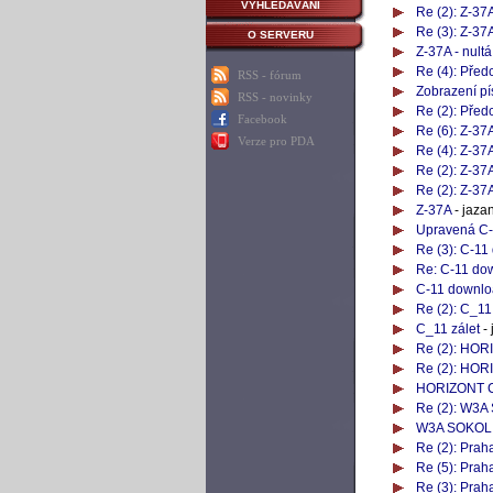
VYHLEDÁVÁNÍ
Re (2): Z-37A
Re (3): Z-37A
O SERVERU
Z-37A - nult
Re (4): Pře
RSS - fórum
Zobrazení pí
RSS - novinky
Re (2): Pře
Facebook
Re (6): Z-37
Verze pro PDA
Re (4): Z-37
Re (2): Z-37
Re (2): Z-37
Z-37A
- jaza
Upravená C-
Re (3): C-11
Re: C-11 dow
C-11 downloa
Re (2): C_11
C_11 zálet
- 
Re (2): HOR
Re (2): HOR
HORIZONT C
Re (2): W3A
W3A SOKOL 
Re (2): Prah
Re (5): Prah
Re (3): Prah