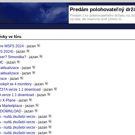
Predám polohovateľný držia
Predám 1 ks polohovateľného držiaku na Joy 
výroba, ale masívna oceľ (2mm) m...
ěvky ve fóru
 pre MSFS 2024
- jazan
S 2024)
- jazan
beer? Simvodka?
- jazan
OC
- jazan
 aktualizace
- jazan
 aktualizace
- jazan
zace
- jazan
okpit se 4 monitory
- jazan
Z37A verze 1.1 download
- jazan
 verze 1.1 download
- jazan
o X-Plane
- jazan
na Marketplace
- jazan
1 DOWNLOAD
- jazan
 - nultá zkušebí verze
- jazan
 - nultá zkušebí verze
- jazan
 - nultá zkušebí verze
- jazan
 - nultá zkušebí verze
- jazan