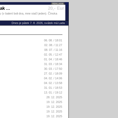
k ...
20,- Eur
(v balení boli dva, mne stačí jeden). Čínska
Dnes je pátek 7. 8. 2026, svátek má Lada
06. 08. / 18:01
02. 08. / 11:27
08. 07. / 11:16
02. 05. / 12:47
01. 04. / 18:46
31. 03. / 18:34
30. 03. / 17:50
27. 02. / 18:09
04. 02. / 14:06
04. 02. / 13:58
31. 01. / 18:53
13. 01. / 19:12
28. 12. 2025
19. 12. 2025
19. 12. 2025
19. 12. 2025
19. 12. 2025