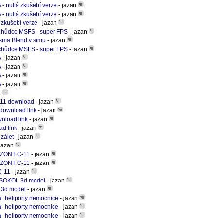
 - nultá zkušebí verze
- jazan
 - nultá zkušebí verze
- jazan
á zkušebí verze
- jazan
dchůdce MSFS - super FPS
- jazan
sma Blend.v simu
- jazan
dchůdce MSFS - super FPS
- jazan
A
- jazan
A
- jazan
A
- jazan
A
- jazan
n
11 download
- jazan
 download link
- jazan
nload link
- jazan
d link
- jazan
 zálet
- jazan
jazan
IZONT C-11
- jazan
IZONT C-11
- jazan
-11
- jazan
 SOKOL 3d model
- jazan
3d model
- jazan
a_heliporty nemocnice
- jazan
a_heliporty nemocnice
- jazan
a_heliporty nemocnice
- jazan