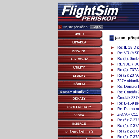
Nejste přihlášen
ÚVOD
jazan: přísp
LETADLA
Re: IL 18 D
KRAJINY
Re: VR (MSF
Re (2): Sim
AI PROVOZ
RENDER D
UTILITY
Re (4): Z37A
Re (2): Z37A
ČLÁNKY
Z37A aktuali
FÓRUM
Re: Domácí k
Seznam příspěvků
Re: Čmelák 
Čmelák Z37A
ODKAZY
Re: L-159 pr
SCREENSHOTY
Re: Platba 
Z-37A + C1
VIDEA
Re (5): Z-37A
INZERCE
Re (4): Z-37A
Re (2): Z-37A
PLÁNOVÁNÍ LETŮ
Re (2): Z-37A