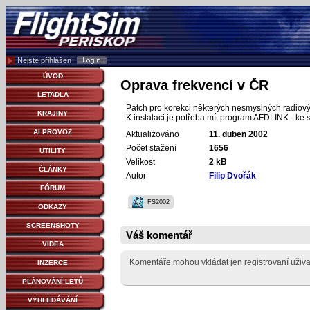
Nejste přihlášen
ÚVOD
Oprava frekvencí v ČR
LETADLA
Patch pro korekci některých nesmyslných radiovýc
KRAJINY
K instalaci je potřeba mít program AFDLINK - ke 
AI PROVOZ
Aktualizováno
11. duben 2002
Počet stažení
1656
UTILITY
Velikost
2 kB
ČLÁNKY
Autor
Filip Dvořák
FÓRUM
FS2002
ODKAZY
SCREENSHOTY
Váš komentář
VIDEA
Komentáře mohou vkládat jen registrovaní uživa
INZERCE
PLÁNOVÁNÍ LETŮ
VYHLEDÁVÁNÍ