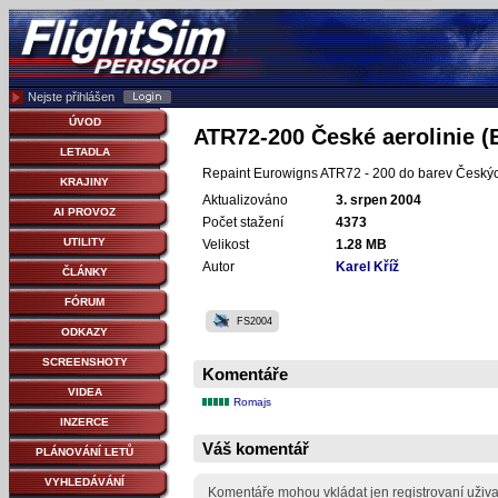
Nejste přihlášen
ÚVOD
ATR72-200 České aerolinie (
LETADLA
Repaint Eurowigns ATR72 - 200 do barev Českých 
KRAJINY
Aktualizováno
3. srpen 2004
AI PROVOZ
Počet stažení
4373
UTILITY
Velikost
1.28 MB
Autor
Karel Kříž
ČLÁNKY
FÓRUM
FS2004
ODKAZY
SCREENSHOTY
Komentáře
VIDEA
Romajs
INZERCE
Váš komentář
PLÁNOVÁNÍ LETŮ
VYHLEDÁVÁNÍ
Komentáře mohou vkládat jen registrovaní uživa