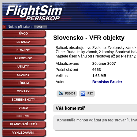
Nejste přihlášen
ÚVOD
Slovensko - VFR objekty
LETADLA
Balíček obsahuje - vo Zvolene: Zvolensky zámok,
KRAJINY
Žiline: Budatínsky zámok, 2 komíny, Športová hal
nájdete úsek Váhu od Hrboltovej až po Pieštany.
AI PROVOZ
Aktualizováno
20. únor 2007
UTILITY
Počet stažení
6653
ČLÁNKY
Velikost
1.63 MB
Autor
Branislav Bruder
FÓRUM
ODKAZY
FS2004
FSX
SCREENSHOTY
Váš komentář
VIDEA
INZERCE
Komentáře mohou vkládat jen registrovaní uživa
PLÁNOVÁNÍ LETŮ
VYHLEDÁVÁNÍ