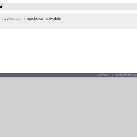
ář
u vkládat jen registrovaní uživatelé
O serveru
|
Zveřejňování sou