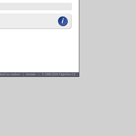
borů ke stažení
|
Kontakt
|
© 1999-2026 FlightSim.CZ