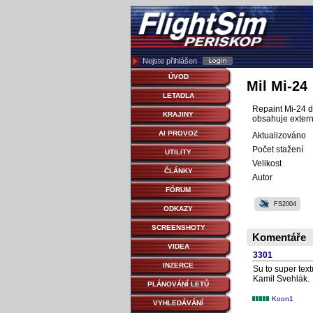
Nejste přihlášen
ÚVOD
Mil Mi-24
LETADLA
Repaint Mi-24 do
KRAJINY
obsahuje extern
AI PROVOZ
Aktualizováno
Počet stažení
UTILITY
Velikost
ČLÁNKY
Autor
FÓRUM
FS2004
ODKAZY
SCREENSHOTY
Komentáře
VIDEA
3301
INZERCE
Su to super text
Kamil Svehlák.
PLÁNOVÁNÍ LETŮ
Koon1
VYHLEDÁVÁNÍ