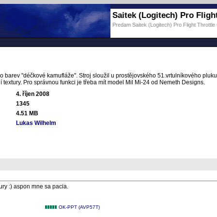
Saitek (Logitech) Pro Flight
Predam Saitek (Logitech) Pro Flight Throttle
 barev "déčkové kamufláže". Stroj sloužil u prostějovského 51.vrtulníkového pluku
í textury. Pro správnou funkci je třeba mít model Mil Mi-24 od Nemeth Designs.
4. říjen 2008
1345
4.51 MB
Lukas Wilhelm
ury :) aspon mne sa pacia.
OK-PPT (AVP57T)