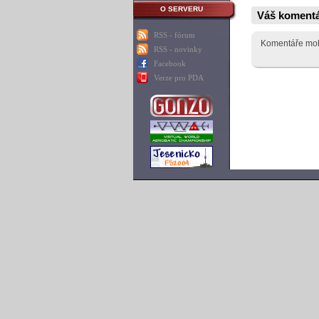
O SERVERU
Váš koment
RSS - fórum
Komentáře moho
RSS - novinky
Facebook
Verze pro PDA