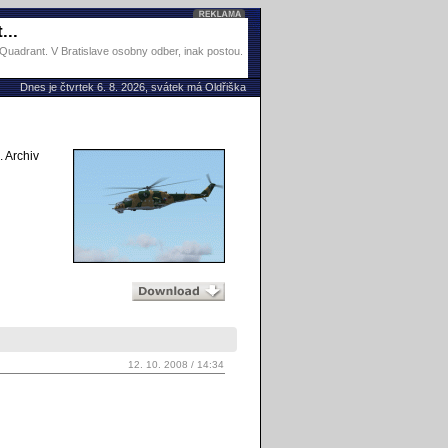
...
 Quadrant. V Bratislave osobny odber, inak postou.
Dnes je čtvrtek 6. 8. 2026, svátek má Oldřiška
. Archiv
12. 10. 2008 / 14:34