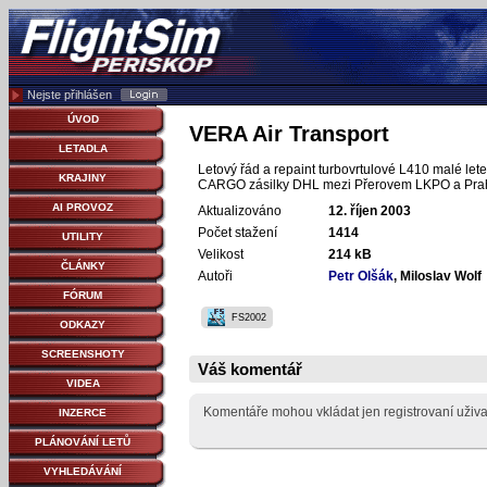
Nejste přihlášen
ÚVOD
VERA Air Transport
LETADLA
Letový řád a repaint turbovrtulové L410 malé lete
KRAJINY
CARGO zásilky DHL mezi Přerovem LKPO a Pra
AI PROVOZ
Aktualizováno
12. říjen 2003
Počet stažení
1414
UTILITY
Velikost
214 kB
ČLÁNKY
Autoři
Petr Olšák
, Miloslav Wolf
FÓRUM
FS2002
ODKAZY
SCREENSHOTY
Váš komentář
VIDEA
Komentáře mohou vkládat jen registrovaní uživa
INZERCE
PLÁNOVÁNÍ LETŮ
VYHLEDÁVÁNÍ