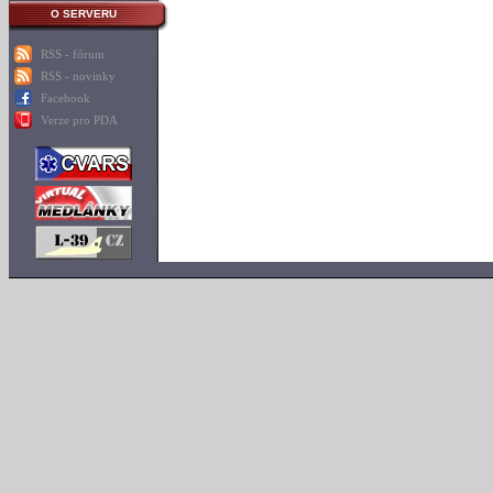
O SERVERU
RSS - fórum
RSS - novinky
Facebook
Verze pro PDA