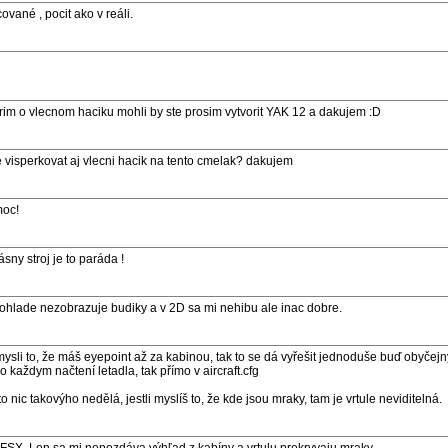
vané , pocit ako v reáli.
rim o vlecnom haciku mohli by ste prosim vytvorit YAK 12 a dakujem :D
te visperkovat aj vlecni hacik na tento cmelak? dakujem
moc!
sny stroj je to paráda !
pohlade nezobrazuje budiky a v 2D sa mi nehibu ale inac dobre.
sli to, že máš eyepoint až za kabinou, tak to se dá vyřešit jednoduše buď obyče
 každym načtení letadla, tak přímo v aircraft.cfg
 to nic takovýho nedělá, jestli myslíš to, že kde jsou mraky, tam je vrtule neviditelná.