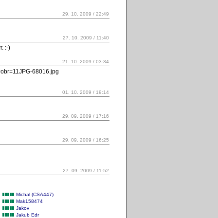
29. 10. 2009 / 22:49
27. 10. 2009 / 11:40
 :-)
21. 10. 2009 / 03:34
l?obr=11JPG-68016.jpg
01. 10. 2009 / 19:14
29. 09. 2009 / 17:16
29. 09. 2009 / 16:25
27. 09. 2009 / 11:52
Michal (CSA447)
Mak158474
Jakov
Jakub Edr