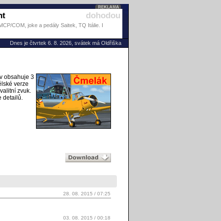
ht
dohodou
P/COM, joke a pedály Saitek, TQ Itálie. I
Dnes je čtvrtek 6. 8. 2026, svátek má Oldřiška
v obsahuje 3
ělské verze
alitní zvuk.
 detailů.
28. 08. 2015 / 07:25
03. 08. 2015 / 00:18