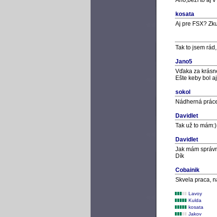
Ano,beží to aj 
kosata
Aj pre FSX? Zkus
Tak to jsem rád,
Jano5
Vďaka za krásne
Ešte keby bol a
sokol
Nádherná práce
Davidlet
Tak už to mám:)
Davidlet
Jak mám správn
Dík
Cobainik
Skvela praca, 
Lavoy
Kulda
kosata
Jakov