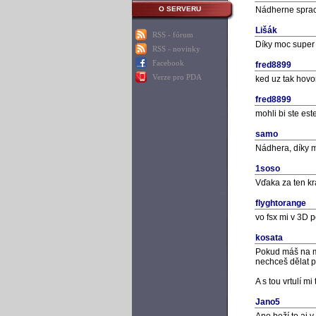
O SERVERU
Nádherne spraco
Lišák
RSS - fórum
Díky moc super
RSS - novinky
Facebook
fred8899
Verze pro PDA
ked uz tak hovo
fred8899
mohli bi ste es
samo
Nádhera, díky 
1soso
Vďaka za ten krá
flyghtorange
vo fsx mi v 3D 
kosata
Pokud máš na my
nechceš dělat po
A s tou vrtulí mi
Jano5