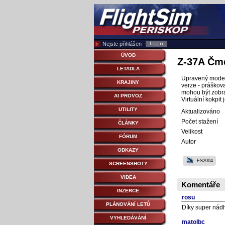
Nejste přihlášen
ÚVOD
Z-37A Čme
LETADLA
Upravený model
KRAJINY
verze - práškov
mohou být zobraz
AI PROVOZ
Virtuální kokpit
UTILITY
Aktualizováno
Počet stažení
ČLÁNKY
Velikost
FÓRUM
Autor
ODKAZY
FS2004
SCREENSHOTY
VIDEA
Komentáře
INZERCE
rosu
PLÁNOVÁNÍ LETŮ
Díky super nád
VYHLEDÁVÁNÍ
matolbc