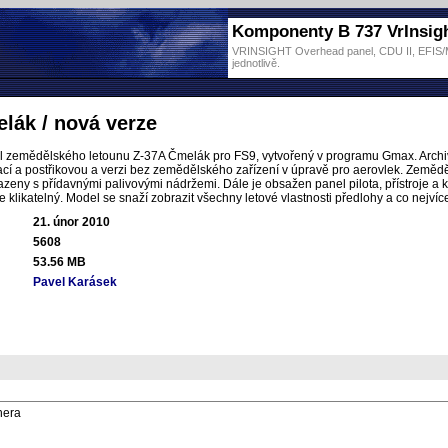
Komponenty B 737 VrInsig
VRINSIGHT Overhead panel, CDU II, EFIS/MC
jednotlivě.
lák / nová verze
 zemědělského letounu Z-37A Čmelák pro FS9, vytvořený v programu Gmax. Archi
ací a postřikovou a verzi bez zemědělského zařízení v úpravě pro aerovlek. Zeměd
eny s přídavnými palivovými nádržemi. Dále je obsažen panel pilota, přístroje a kv
 je klikatelný. Model se snaží zobrazit všechny letové vlastnosti předlohy a co nejvíce
21. únor 2010
5608
53.56 MB
Pavel Karásek
hera