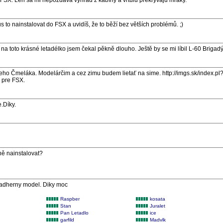
v FSX. Len sa mi nepozdáva výhľad z kabíny a vrtulu prekryvaju mraky.
 to nainstalovat do FSX a uvidíš, že to běží bez větších problémů. ;)
 na toto krásné letadélko jsem čekal pěkně dlouho. Ještě by se mi líbil L-60 Brigadýr.
ho Čmeláka. Modelárčim a cez zimu budem lietať na sime. http://imgs.sk/index.p
j pre FSX.
.Díky.
ě nainstalovat?
nadherny model. Diky moc
Raspber
kosata
Stan
Juralet
Pan Letadlo
ice
garfild
Madvlk