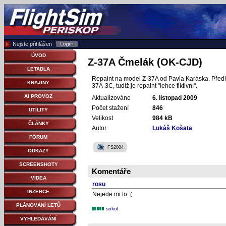
Nejste přihlášen
ÚVOD
Z-37A Čmelák (OK-CJD)
LETADLA
Repaint na model Z-37A od Pavla Karáska. Předlo
KRAJINY
37A-3C, tudíž je repaint "lehce fiktivní".
AI PROVOZ
Aktualizováno
6. listopad 2009
Počet stažení
846
UTILITY
Velikost
984 kB
ČLÁNKY
Autor
Lukáš Košata
FÓRUM
FS2004
ODKAZY
SCREENSHOTY
Komentáře
VIDEA
rosu
INZERCE
Nejede mi to :(
PLÁNOVÁNÍ LETŮ
sokol
VYHLEDÁVÁNÍ