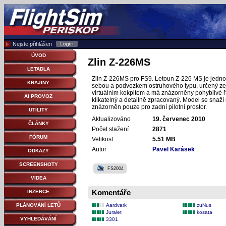
Nejste přihlášen
ÚVOD
Zlin Z-226MS
LETADLA
Zlin Z-226MS pro FS9. Letoun Z-226 MS je jedno
KRAJINY
sebou a podvozkem ostruhového typu, určený ze
virtuálním kokpitem a má znázorněny pohyblivé řídí
AI PROVOZ
klikatelný a detailně zpracovaný. Model se snaží 
znázorněn pouze pro zadní pilotní prostor.
UTILITY
Aktualizováno
19. červenec 2010
ČLÁNKY
Počet stažení
2871
FÓRUM
Velikost
5.51 MB
Autor
Pavel Karásek
ODKAZY
SCREENSHOTY
FS2004
VIDEA
Komentáře
INZERCE
PLÁNOVÁNÍ LETŮ
Aardvark
zuNus
Juralet
kosata
VYHLEDÁVÁNÍ
3301