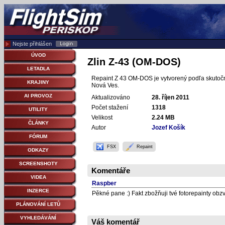
Nejste přihlášen
ÚVOD
Zlin Z-43 (OM-DOS)
LETADLA
Repaint Z 43 OM-DOS je vytvorený podľa skutočnéh
KRAJINY
Nová Ves.
AI PROVOZ
Aktualizováno
28. říjen 2011
Počet stažení
1318
UTILITY
Velikost
2.24 MB
ČLÁNKY
Autor
Jozef Košík
FÓRUM
FSX
Repaint
ODKAZY
SCREENSHOTY
Komentáře
VIDEA
Raspber
INZERCE
Pěkné pane :) Fakt zbožňuji tvé fotorepainty obz
PLÁNOVÁNÍ LETŮ
VYHLEDÁVÁNÍ
Váš komentář