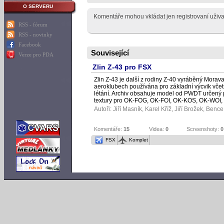
O SERVERU
Komentáře mohou vkládat jen registrovaní uživa
RSS - fórum
RSS - novinky
Facebook
Související
Verze pro PDA
Zlin Z-43 pro FSX
Zlin Z-43 je další z rodiny Z-40 vyráběný Mora
aeroklubech používána pro základní výcvik včetn
létání. Archiv obsahuje model od PWDT určený
textury pro OK-FOG, OK-FOI, OK-KOS, OK-WOI
Autoři:
Jiří Masník
,
Karel Kříž
,
Jiří Brožek
, Bence
Komentáře:
15
Videa:
0
Screenshoty:
0
FSX
Komplet