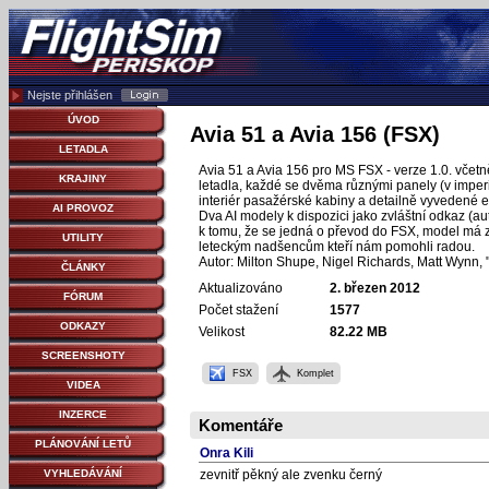
Nejste přihlášen
ÚVOD
Avia 51 a Avia 156 (FSX)
LETADLA
Avia 51 a Avia 156 pro MS FSX - verze 1.0. včet
KRAJINY
letadla, každé se dvěma různými panely (v imperi
interiér pasažérské kabiny a detailně vyvedené ex
AI PROVOZ
Dva AI modely k dispozici jako zvláštní odkaz (a
k tomu, že se jedná o převod do FSX, model má z
UTILITY
leteckým nadšencům kteří nám pomohli radou.
Autor: Milton Shupe, Nigel Richards, Matt Wynn
ČLÁNKY
Aktualizováno
2. březen 2012
FÓRUM
Počet stažení
1577
ODKAZY
Velikost
82.22 MB
SCREENSHOTY
FSX
Komplet
VIDEA
INZERCE
Komentáře
PLÁNOVÁNÍ LETŮ
Onra Kili
VYHLEDÁVÁNÍ
zevnitř pěkný ale zvenku černý