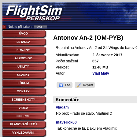
Nejste přihlášen
ÚVOD
Antonov An-2 (OM-PYB)
LETADLA
Repaint na Antonov An-2 od SibWings do barev OM-
KRAJINY
Aktualizováno
2. červenec 2013
AI PROVOZ
Počet stažení
657
UTILITY
Velikost
11.40 MB
Autor
Vlad Maly
ČLÁNKY
FÓRUM
FSX
Repaint
ODKAZY
Komentáře
SCREENSHOTY
vladam
VIDEA
No prob - rado se stalo, Martine! :)
INZERCE
maverick60
PLÁNOVÁNÍ LETŮ
Tak konecne je tu. Dakujem Vladimir.
VYHLEDÁVÁNÍ