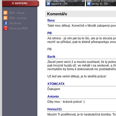
O SERVERU
Vector X - ČR
Vector X - ČR
RSS - fórum
Komentáře
RSS - novinky
flaxa
Facebook
Také moc děkuji. Konečně v Mostě zatopený pov
Verze pro PDA
PB
Ad silnice - já vím jak by to šlo, ale je to docela 
nechť se přihlásí, pak to klidně přeexportuju znov
PB
Barik
Zkusil jsem verzi 2 a musím souhlasit, že ty jedn
pak hrozně hustá síť, ve městě i na venkově, a čl
nechybělo by tomu k dokonalosti nic podstatného
Už teď ale velmi děkuji, je to skvělá práce!
XTOMCATX
Ďakujem
Antonio
Díky moc - krásná práce! :)
Honza311
Musím Ti poděkovat, je to neskutečná bomba. To n