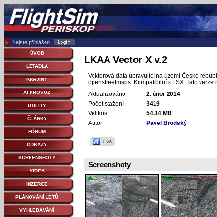
Nejste přihlášen
ÚVOD
LKAA Vector X v.2
LETADLA
Vektorová data upravující na území České republik
KRAJINY
openstreetmaps. Kompatibilní s FSX. Tato verze 
AI PROVOZ
Aktualizováno
2. únor 2014
Počet stažení
3419
UTILITY
Velikost
54.34 MB
ČLÁNKY
Autor
Pavel Brodský
FÓRUM
FSX
ODKAZY
SCREENSHOTY
Screenshoty
VIDEA
3
4
INZERCE
PLÁNOVÁNÍ LETŮ
VYHLEDÁVÁNÍ