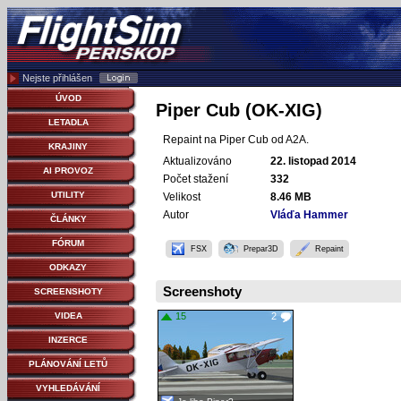
Nejste přihlášen
ÚVOD
Piper Cub (OK-XIG)
LETADLA
Repaint na Piper Cub od A2A.
KRAJINY
Aktualizováno
22. listopad 2014
AI PROVOZ
Počet stažení
332
UTILITY
Velikost
8.46 MB
Autor
Vláďa Hammer
ČLÁNKY
FÓRUM
FSX
Prepar3D
Repaint
ODKAZY
Screenshoty
SCREENSHOTY
VIDEA
15
2
INZERCE
PLÁNOVÁNÍ LETŮ
VYHLEDÁVÁNÍ