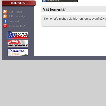
Je libo Piper?
O SERVERU
Váš komentář
RSS - fórum
RSS - novinky
Komentáře mohou vkládat jen registrovaní uživa
Facebook
Verze pro PDA