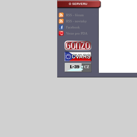
O SERVERU
RSS - fórum
RSS - novinky
Facebook
Verze pro PDA