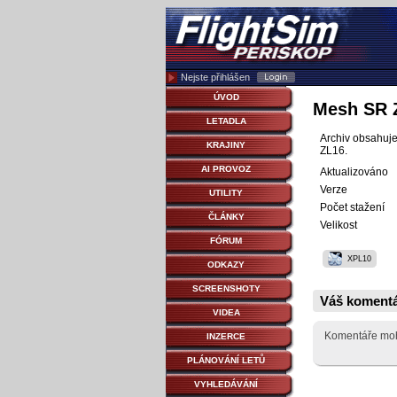
Nejste přihlášen
ÚVOD
Mesh SR 
LETADLA
Archiv obsahuje
KRAJINY
ZL16.
AI PROVOZ
Aktualizováno
Verze
UTILITY
Počet stažení
ČLÁNKY
Velikost
FÓRUM
XPL10
ODKAZY
SCREENSHOTY
Váš koment
VIDEA
Komentáře moho
INZERCE
PLÁNOVÁNÍ LETŮ
VYHLEDÁVÁNÍ