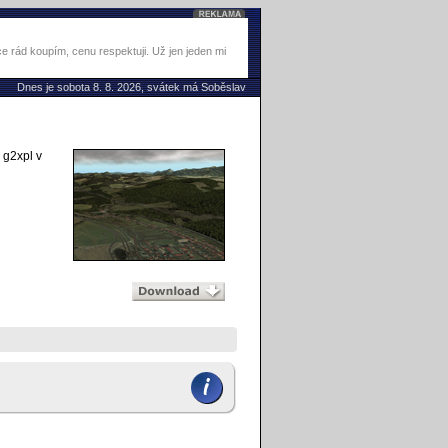
 rád koupím, cenu respektuji. Už jen jeden mi
Dnes je sobota 8. 8. 2026, svátek má Soběslav
 g2xpl v