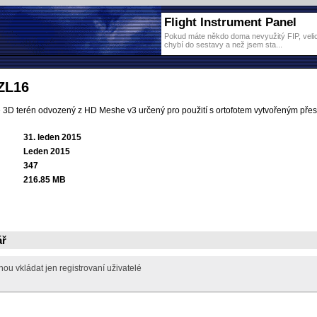
Flight Instrument Panel
Pokud máte někdo doma nevyužitý FIP, velice
chybí do sestavy a než jsem sta...
ZL16
 3D terén odvozený z HD Meshe v3 určený pro použití s ortofotem vytvořeným přes
31. leden 2015
Leden 2015
347
216.85 MB
ář
u vkládat jen registrovaní uživatelé