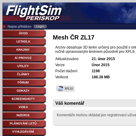
Nejste přihlášen
ÚVOD
Mesh ČR ZL17
LETADLA
Archiv obsahuje 3D terén určený pro použití s or
KRAJINY
ručně upravovaným terénem původně pro XPL9
AI PROVOZ
Aktualizováno
21. únor 2015
Verze
Únor 2015
UTILITY
Počet stažení
1198
ČLÁNKY
Velikost
186.38 MB
FÓRUM
XPL10
ODKAZY
SCREENSHOTY
Váš komentář
VIDEA
Komentáře mohou vkládat jen registrovaní uživa
INZERCE
PLÁNOVÁNÍ LETŮ
VYHLEDÁVÁNÍ