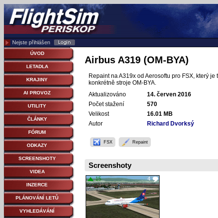
Nejste přihlášen
ÚVOD
Airbus A319 (OM-BYA)
LETADLA
Repaint na A319x od Aerosoftu pro FSX, který je 
KRAJINY
konkrétně stroje OM-BYA.
AI PROVOZ
Aktualizováno
14. červen 2016
Počet stažení
570
UTILITY
Velikost
16.01 MB
ČLÁNKY
Autor
Richard Dvorksý
FÓRUM
FSX
Repaint
ODKAZY
SCREENSHOTY
Screenshoty
VIDEA
15
4
INZERCE
PLÁNOVÁNÍ LETŮ
VYHLEDÁVÁNÍ