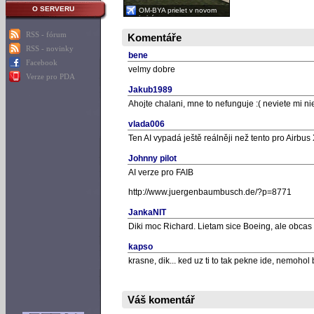
O SERVERU
OM-BYA prielet v novom
kabáte
RSS - fórum
Komentáře
RSS - novinky
bene
Facebook
velmy dobre
Verze pro PDA
Jakub1989
Ahojte chalani, mne to nefunguje :( neviete mi nie
vlada006
Ten AI vypadá ještě reálněji než tento pro Airbus 
Johnny pilot
AI verze pro FAIB
http://www.juergenbaumbusch.de/?p=8771
JankaNIT
Diki moc Richard. Lietam sice Boeing, ale obcas 
kapso
krasne, dik... ked uz ti to tak pekne ide, nemohol 
Váš komentář