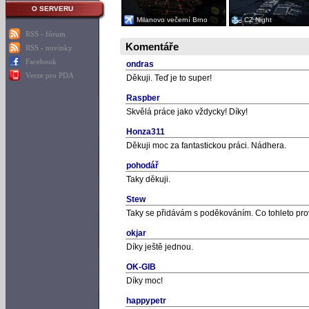
O SERVERU
Milanovo večerní Brno
CZ Night
RSS - fórum
Komentáře
RSS - novinky
Facebook
ondras
Verze pro PDA
Děkuji. Teď je to super!
Raspber
Skvělá práce jako vždycky! Díky!
Honza311
Děkuji moc za fantastickou práci. Nádhera.
pohodář
Taky děkuji.
Stew
Taky se přidávám s poděkováním. Co tohleto prov
okjar
Díky ještě jednou.
OK-GIB
Díky moc!
happypetr