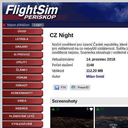
Nejste přihlášen
ÚVOD
CZ Night
LETADLA
Noční osvětlení pro území České republiky, kter
KRAJINY
pro viditelnost na co nejvyšší vzdálenost. Světla
osvětlená nejsou. Scenerka obsahuje i volitelné n
AI PROVOZ
Aktualizováno
14. prosinec 2018
UTILITY
Počet stažení
1148
ČLÁNKY
Velikost
112.20 MB
Autor
Milan Smid
FÓRUM
ODKAZY
FSX
Prepar3D
SCREENSHOTY
Screenshoty
VIDEA
INZERCE
15
3
24
PLÁNOVÁNÍ LETŮ
VYHLEDÁVÁNÍ