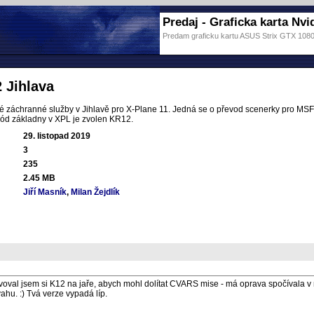
Predaj - Graficka karta Nvid
Predam graficku kartu ASUS Strix GTX 10
2 Jihlava
é záchranné služby v Jihlavě pro X-Plane 11. Jedná se o převod scenerky pro MS
kód základny v XPL je zvolen KR12.
29. listopad 2019
3
235
2.45 MB
Jiří Masník
,
Milan Žejdlík
avoval jsem si K12 na jaře, abych mohl dolítat CVARS mise - má oprava spočívala v 
ahu. :) Tvá verze vypadá líp.