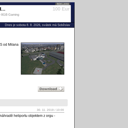
...
100 Eur
80 8GB Gaming
Dnes je sobota 8. 8. 2026, svátek má Soběslav
FS od Milana
30. 11. 2019 / 10:00
náhradě heliportu objektem z orgu -