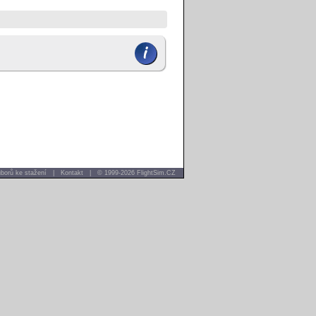
borů ke stažení
|
Kontakt
|
© 1999-2026 FlightSim.CZ