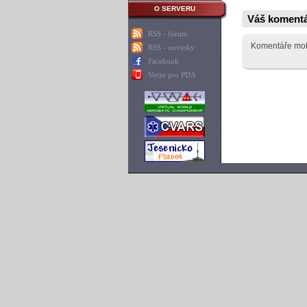
O SERVERU
Váš koment
RSS - fórum
Komentáře moho
RSS - novinky
Facebook
Verze pro PDA