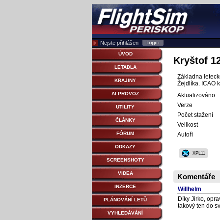
Nejste přihlášen
ÚVOD
Kryštof 1
LETADLA
Základna leteck
KRAJINY
Žejdlíka. ICAO 
AI PROVOZ
Aktualizováno
Verze
UTILITY
Počet stažení
ČLÁNKY
Velikost
FÓRUM
Autoři
ODKAZY
XPL11
SCREENSHOTY
VIDEA
Komentáře
INZERCE
Willhelm
Díky Jirko, opr
PLÁNOVÁNÍ LETŮ
takový ten do sv
VYHLEDÁVÁNÍ