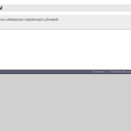
ář
u vkládat jen registrovaní uživatelé
O serveru
|
Zveřejňování sou