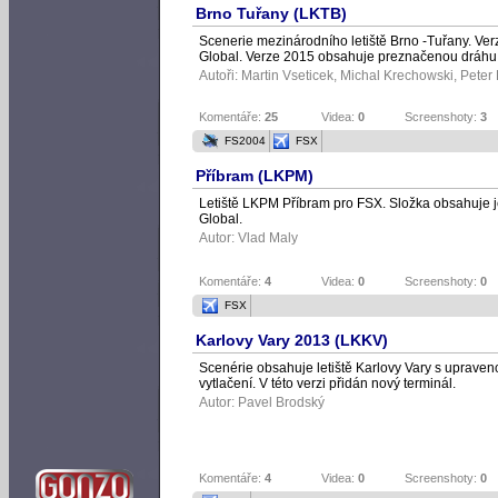
Brno Tuřany (LKTB)
Scenerie mezinárodního letiště Brno -Tuřany. Ve
Global. Verze 2015 obsahuje preznačenou dráhu
Autoři:
Martin Vseticek
,
Michal Krechowski
,
Peter 
Komentáře:
25
Videa:
0
Screenshoty:
3
FS2004
FSX
Příbram (LKPM)
Letiště LKPM Příbram pro FSX. Složka obsahuje j
Global.
Autor:
Vlad Maly
Komentáře:
4
Videa:
0
Screenshoty:
0
FSX
Karlovy Vary 2013 (LKKV)
Scenérie obsahuje letiště Karlovy Vary s upraven
vytlačení. V této verzi přidán nový terminál.
Autor:
Pavel Brodský
Komentáře:
4
Videa:
0
Screenshoty:
0