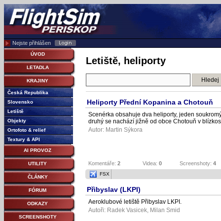
Nejste přihlášen
ÚVOD
Letiště, heliporty
LETADLA
KRAJINY
Česká Republika
Heliporty Přední Kopanina a Chotouň
Slovensko
Letiště
Scenérka obsahuje dva heliporty, jeden soukromý, 
druhý se nachází jižně od obce Chotouň v blízkos
Objekty
Autor:
Martin Sýkora
Ortofoto & relief
Textury & API
AI PROVOZ
Komentáře:
2
Videa:
0
Screenshoty:
4
UTILITY
FSX
ČLÁNKY
Přibyslav (LKPI)
FÓRUM
Aeroklubové letiště Přibyslav LKPI.
ODKAZY
Autoři:
Radek Vasicek
,
Milan Smid
SCREENSHOTY