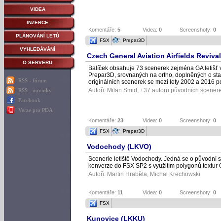
VIDEA
INZERCE
Komentáře:
5
Videa:
0
Screenshoty:
0
PLÁNOVÁNÍ LETŮ
FSX
Prepar3D
VYHLEDÁVÁNÍ
Czech General Aviation Airfields Reviva
O SERVERU
Balíček obsahuje 73 scenerek zejména GA letišť
Prepar3D, srovnaných na ortho, doplněných o stat
RSS - fórum
originálních scenerek se mezi lety 2002 a 2016 po
Autoři:
Milan Smid
, +37 autorů původních scener
RSS - novinky
Facebook
Verze pro PDA
Komentáře:
23
Videa:
0
Screenshoty:
0
FSX
Prepar3D
Vodochody (LKVO)
Scenerie letiště Vodochody. Jedná se o původní 
konverze do FSX SP2 s využitím polygonů textur
Autoři:
Martin Hraběta
,
Michal Krechowski
Komentáře:
11
Videa:
0
Screenshoty:
0
FSX
Kunovice (LKKU)