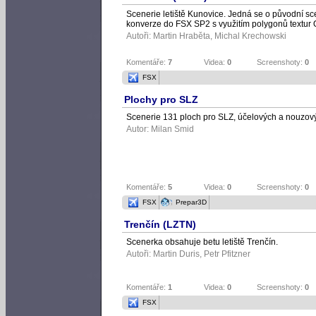
Scenerie letiště Kunovice. Jedná se o původní s
konverze do FSX SP2 s využitím polygonů textur
Autoři:
Martin Hraběta
,
Michal Krechowski
Komentáře:
7
Videa:
0
Screenshoty:
0
FSX
Plochy pro SLZ
Scenerie 131 ploch pro SLZ, účelových a nouzovýc
Autor:
Milan Smid
Komentáře:
5
Videa:
0
Screenshoty:
0
FSX
Prepar3D
Trenčín (LZTN)
Scenerka obsahuje betu letiště Trenčín.
Autoři:
Martin Duris
,
Petr Pfitzner
Komentáře:
1
Videa:
0
Screenshoty:
0
FSX