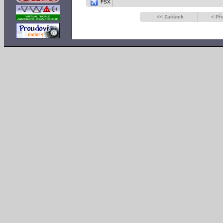
FSX
<< Začátek
< Př