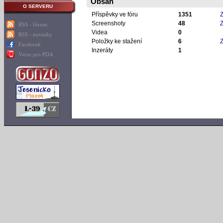
Obsah
O SERVERU
Příspěvky ve fóru
1351
Z
Screenshoty
48
Z
RSS - fórum
Videa
0
RSS - novinky
Položky ke stažení
6
Z
Facebook
Inzeráty
1
Verze pro PDA