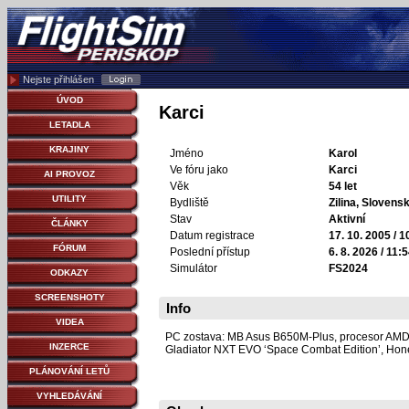
Nejste přihlášen
ÚVOD
Karci
LETADLA
KRAJINY
Jméno
Karol
Ve fóru jako
Karci
AI PROVOZ
Věk
54 let
UTILITY
Bydliště
Zilina, Slovens
Stav
Aktivní
ČLÁNKY
Datum registrace
17. 10. 2005 / 1
FÓRUM
Poslední přístup
6. 8. 2026 / 11:
Simulátor
FS2024
ODKAZY
SCREENSHOTY
Info
VIDEA
PC zostava: MB Asus B650M-Plus, procesor AMD
INZERCE
Gladiator NXT EVO ‘Space Combat Edition’, Honey
PLÁNOVÁNÍ LETŮ
VYHLEDÁVÁNÍ