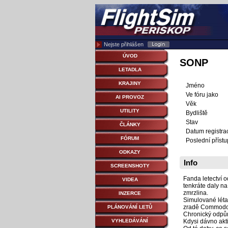
Nejste přihlášen
ÚVOD
SONP
LETADLA
KRAJINY
Jméno
Ve fóru jako
AI PROVOZ
Věk
UTILITY
Bydliště
Stav
ČLÁNKY
Datum registra
FÓRUM
Poslední přístu
ODKAZY
Info
SCREENSHOTY
Fanda letectví o
VIDEA
tenkráte daly na
zmrzlina.
INZERCE
Simulované létan
zradě Commodor
PLÁNOVÁNÍ LETŮ
Chronický odpůrc
VYHLEDÁVÁNÍ
Kdysi dávno akt