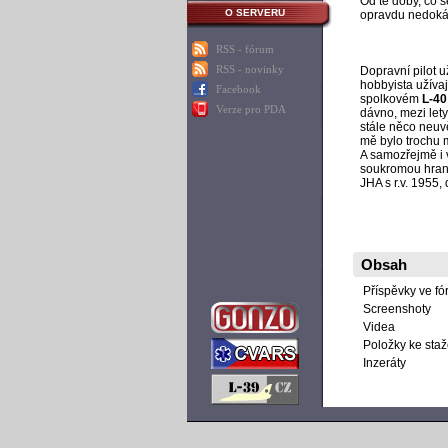
Od té doby, co 
O SERVERU
opravdu nedokáz
RSS - fórum
RSS - novinky
Dopravní pilot u
hobbyista užíva
Facebook
spolkovém
L-40
Verze pro PDA
dávno, mezi let
stále něco neuvě
mě bylo trochu 
A samozřejmě i 
soukromou hrani
JHA s r.v. 1955
Obsah
Příspěvky ve fó
Screenshoty
Videa
Položky ke staž
Inzeráty