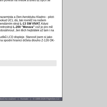
ní pověsil na hřebík a dnes už bych se
azarmista a člen Aeroklubu Kladno - pilot-
 pokud ÚCL dá, tak rovněž na našem
endárním stroji
L-13 SW VIVAT.
Kdysi
etrostroji
L-200 "Morava"
což je pro mě
 dosáhnout. Jen těch hejblátek už tam i na
díků LCD displeje. Stanovil jsem si jako
na spodní hranici držela dlouho Z-126 OK-
borů ke stažení
|
Kontakt
|
© 1999-2026 FlightSim.CZ