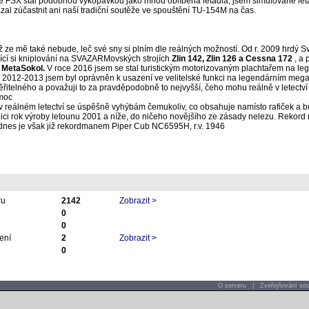
se FSX stal podobnou vykopávkou jako mnou oblíbená letadla, jsem simulované letá
al zúčastnit ani naší tradiční soutěže ve spouštění TU-154M na čas.
ž ze mě také nebude, leč své sny si plním dle reálných možností. Od r. 2009 hrdý Sv
jící si kniplování na SVAZARMovských strojích
Zlin 142, Zlin 126 a Cessna 172
, a
 MetaSokol.
V roce 2016 jsem se stal turistickým motorizovaným plachtařem na leg
y 2012-2013 jsem byl oprávněn k usazení ve velitelské funkci na legendárním megar
řitelného a považuji to za pravděpodobně to nejvyšší, čeho mohu reálně v letectví
moc
v reálném letectví se úspěšně vyhýbám čemukoliv, co obsahuje namísto rafiček a bu
ci rok výroby letounu 2001 a níže, do ničeho novějšího ze zásady nelezu. Rekord 
, dnes je však již rekordmanem Piper Cub NC6595H, r.v. 1946
ru
2142
Zobrazit >
0
0
ení
2
Zobrazit >
0
O serveru
|
Zveřejňování sou