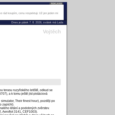
 rád koupím, cenu respektuji. Už jen jeden mi
Dnes je pátek 7. 8. 2026, svátek má Lada
Vojtěch
u terasu ruzyňského letiště, odkud se
07), a k tomu ještě jíst pistáciová
mulator, Their finest hour), později po
 zapíchl).
 malého létání a podobných zvěrstev.
, Aeroflot 3141, CEF1003).