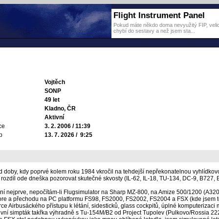
Flight Instrument Panel
Pokud máte někdo doma nevyužitý FIP, velice
chybí do sestavy a než jsem sta...
Vojtěch
SONP
49 let
Kladno, ČR
Aktivní
ce
3. 2. 2006 / 11:39
p
13. 7. 2026 / 9:25
d doby, kdy poprvé kolem roku 1984 vkročil na tehdejší nepřekonatelnou vyhlídkovo
 rozdíl ode dneška pozorovat skutečné skvosty (IL-62, IL-18, TU-134, DC-9, B727, B7
í nejprve, nepočítám-li Flugsimulator na Sharp MZ-800, na Amize 500/1200 (A320 si
e a přechodu na PC platformu FS98, FS2000, FS2002, FS2004 a FSX (kde jsem to
e Airbusáckého přístupu k létání, sidesticků, glass cockpitů, úplné komputerizaci
ivní simpták takřka výhradně s Tu-154M/B2 od Project Tupolev (Pulkovo/Rossia 222