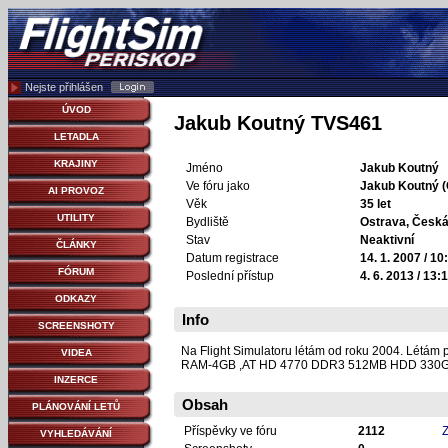
Nejste přihlášen
ÚVOD
Jakub Koutný TVS461
LETADLA
KRAJINY
Jméno
Jakub Koutný
Ve fóru jako
Jakub Koutný 
AI PROVOZ
Věk
35 let
UTILITY
Bydliště
Ostrava, Česká
Stav
Neaktivní
ČLÁNKY
Datum registrace
14. 1. 2007 / 10
FÓRUM
Poslední přístup
4. 6. 2013 / 13:
ODKAZY
Info
SCREENSHOTY
Na Flight Simulatoru létám od roku 2004. Létám 
VIDEA
RAM-4GB ,AT HD 4770 DDR3 512MB HDD 330GB ,
INZERCE
Obsah
PLÁNOVÁNÍ LETŮ
Příspěvky ve fóru
2112
Z
VYHLEDÁVÁNÍ