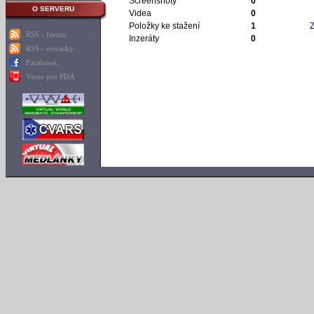
Screenshoty
0
O SERVERU
Videa
0
Položky ke stažení
1
Z
RSS - fórum
Inzeráty
0
RSS - novinky
Facebook
Verze pro PDA