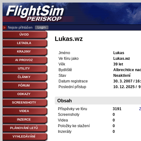
Nejste přihlášen
ÚVOD
Lukas.wz
LETADLA
KRAJINY
Jméno
Lukas
Ve fóru jako
Lukas.wz
AI PROVOZ
Věk
39 let
UTILITY
Bydliště
Albrechtice nad
Stav
Neaktivní
ČLÁNKY
Datum registrace
30. 3. 2007 / 16
FÓRUM
Poslední přístup
10. 12. 2025 / 9
ODKAZY
Obsah
SCREENSHOTY
Příspěvky ve fóru
3191
Z
VIDEA
Screenshoty
0
INZERCE
Videa
0
Položky ke stažení
0
PLÁNOVÁNÍ LETŮ
Inzeráty
0
VYHLEDÁVÁNÍ