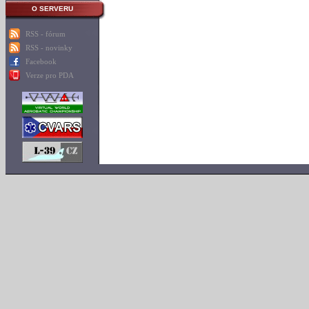
O SERVERU
RSS - fórum
RSS - novinky
Facebook
Verze pro PDA