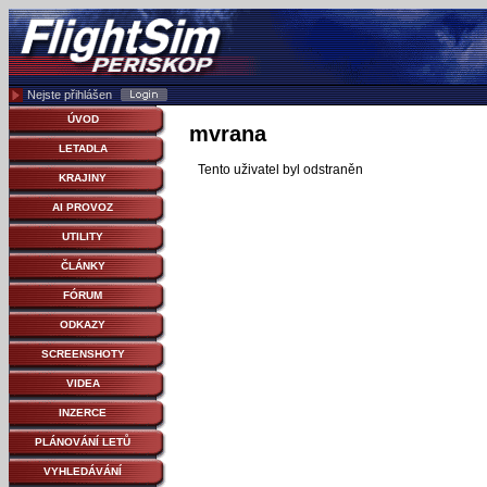
Nejste přihlášen
ÚVOD
mvrana
LETADLA
Tento uživatel byl odstraněn
KRAJINY
AI PROVOZ
UTILITY
ČLÁNKY
FÓRUM
ODKAZY
SCREENSHOTY
VIDEA
INZERCE
PLÁNOVÁNÍ LETŮ
VYHLEDÁVÁNÍ