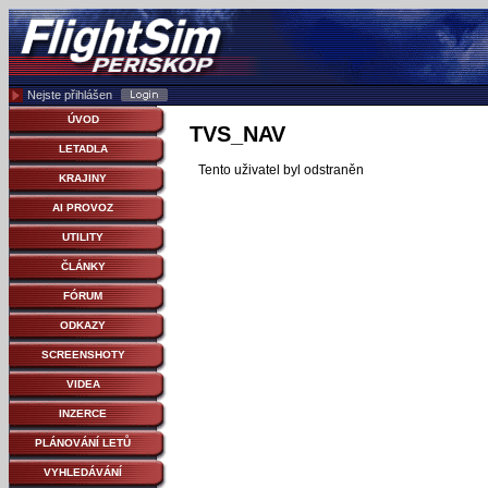
Nejste přihlášen
ÚVOD
TVS_NAV
LETADLA
Tento uživatel byl odstraněn
KRAJINY
AI PROVOZ
UTILITY
ČLÁNKY
FÓRUM
ODKAZY
SCREENSHOTY
VIDEA
INZERCE
PLÁNOVÁNÍ LETŮ
VYHLEDÁVÁNÍ