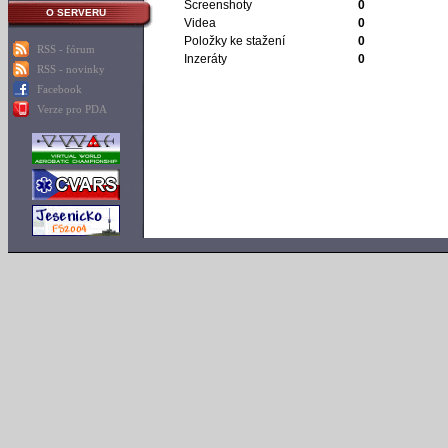
Screenshoty
0
O SERVERU
Videa
0
Položky ke stažení
0
RSS - fórum
Inzeráty
0
RSS - novinky
Facebook
Verze pro PDA