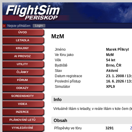
Nejste přihlášen
ÚVOD
MzM
LETADLA
KRAJINY
Jméno
Marek Přikryl
Ve fóru jako
MzM
AI PROVOZ
Věk
54 let
UTILITY
Bydliště
Brno, ČR
Stav
Aktivní
ČLÁNKY
Datum registrace
23. 1. 2008 / 13
FÓRUM
Poslední přístup
16. 6. 2026 / 13
Simulátor
XPL9
ODKAZY
SCREENSHOTY
Info
VIDEA
Virtuálně lítám s letadly, v reále lítám v kde čem
INZERCE
Obsah
PLÁNOVÁNÍ LETŮ
Příspěvky ve fóru
3291
Z
VYHLEDÁVÁNÍ