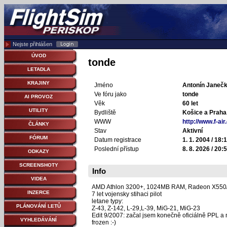
Nejste přihlášen
ÚVOD
tonde
LETADLA
KRAJINY
Jméno
Antonín Janeč
Ve fóru jako
tonde
AI PROVOZ
Věk
60 let
UTILITY
Bydliště
Košice a Praha
WWW
http://www.f-air.
ČLÁNKY
Stav
Aktivní
FÓRUM
Datum registrace
1. 1. 2004 / 18:
Poslední přístup
8. 8. 2026 / 20:
ODKAZY
SCREENSHOTY
Info
VIDEA
AMD Athlon 3200+, 1024MB RAM, Radeon X550/
INZERCE
7 let vojensky stihaci pilot
letane typy:
PLÁNOVÁNÍ LETŮ
Z-43, Z-142, L-29,L-39, MiG-21, MiG-23
Edit 9/2007: začal jsem konečně oficiálně PPL a 
VYHLEDÁVÁNÍ
frozen :-)