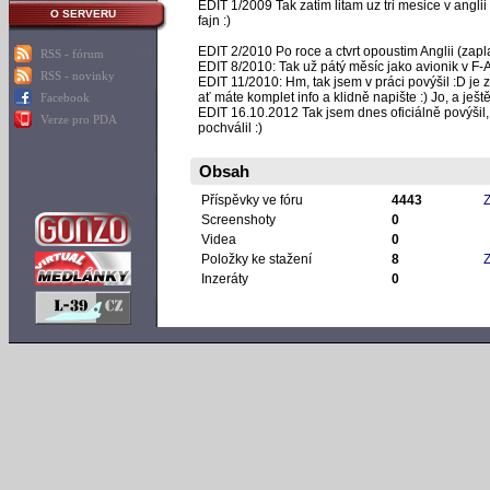
EDIT 1/2009 Tak zatim litam uz tri mesice v angli
O SERVERU
fajn :)
EDIT 2/2010 Po roce a ctvrt opoustim Anglii (zapla
RSS - fórum
EDIT 8/2010: Tak už pátý měsíc jako avionik v F-
RSS - novinky
EDIT 11/2010: Hm, tak jsem v práci povýšil :D je
ať máte komplet info a klidně napište :) Jo, a ješt
Facebook
EDIT 16.10.2012 Tak jsem dnes oficiálně povýšil,
Verze pro PDA
pochválil :)
Obsah
Příspěvky ve fóru
4443
Z
Screenshoty
0
Videa
0
Položky ke stažení
8
Z
Inzeráty
0