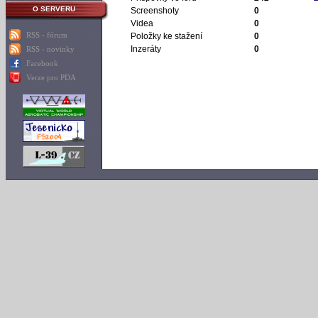
O SERVERU
Screenshoty
0
Videa
0
RSS - fórum
Položky ke stažení
0
Inzeráty
0
RSS - novinky
Facebook
Verze pro PDA