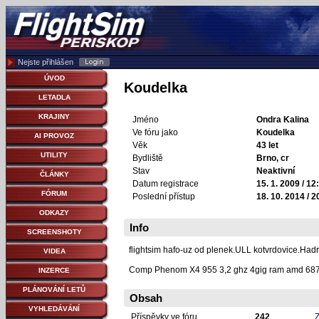
Nejste přihlášen
ÚVOD
Koudelka
LETADLA
KRAJINY
Jméno
Ondra Kalina
Ve fóru jako
Koudelka
AI PROVOZ
Věk
43 let
UTILITY
Bydliště
Brno, cr
Stav
Neaktivní
ČLÁNKY
Datum registrace
15. 1. 2009 / 12
FÓRUM
Poslední přístup
18. 10. 2014 / 2
ODKAZY
Info
SCREENSHOTY
flightsim hafo-uz od plenek.ULL kotvrdovice.Hadr
VIDEA
Comp Phenom X4 955 3,2 ghz 4gig ram amd 687
INZERCE
PLÁNOVÁNÍ LETŮ
Obsah
VYHLEDÁVÁNÍ
Příspěvky ve fóru
242
Z