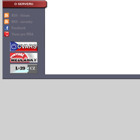
O SERVERU
RSS - fórum
RSS - novinky
Facebook
Verze pro PDA