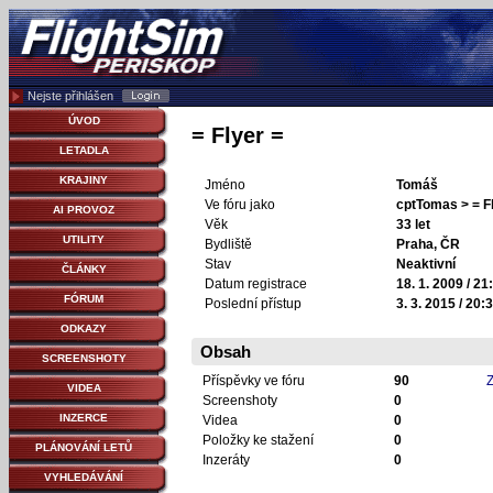
Nejste přihlášen
ÚVOD
= Flyer =
LETADLA
KRAJINY
Jméno
Tomáš
Ve fóru jako
cptTomas > = Fl
AI PROVOZ
Věk
33 let
UTILITY
Bydliště
Praha, ČR
Stav
Neaktivní
ČLÁNKY
Datum registrace
18. 1. 2009 / 21
FÓRUM
Poslední přístup
3. 3. 2015 / 20:
ODKAZY
Obsah
SCREENSHOTY
Příspěvky ve fóru
90
Z
VIDEA
Screenshoty
0
INZERCE
Videa
0
Položky ke stažení
0
PLÁNOVÁNÍ LETŮ
Inzeráty
0
VYHLEDÁVÁNÍ