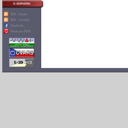
O SERVERU
RSS - fórum
RSS - novinky
Facebook
Verze pro PDA