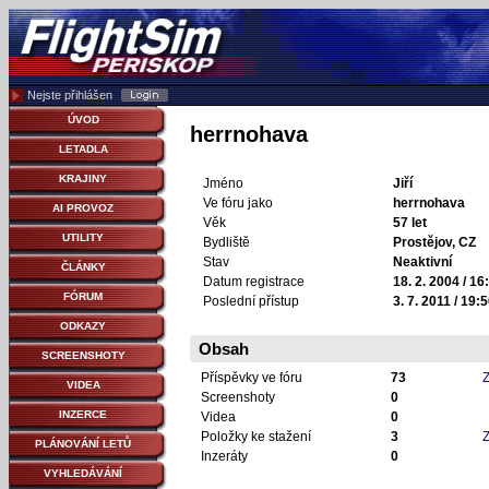
Nejste přihlášen
ÚVOD
herrnohava
LETADLA
KRAJINY
Jméno
Jiří
Ve fóru jako
herrnohava
AI PROVOZ
Věk
57 let
UTILITY
Bydliště
Prostějov, CZ
Stav
Neaktivní
ČLÁNKY
Datum registrace
18. 2. 2004 / 16
FÓRUM
Poslední přístup
3. 7. 2011 / 19:
ODKAZY
Obsah
SCREENSHOTY
Příspěvky ve fóru
73
Z
VIDEA
Screenshoty
0
INZERCE
Videa
0
Položky ke stažení
3
Z
PLÁNOVÁNÍ LETŮ
Inzeráty
0
VYHLEDÁVÁNÍ