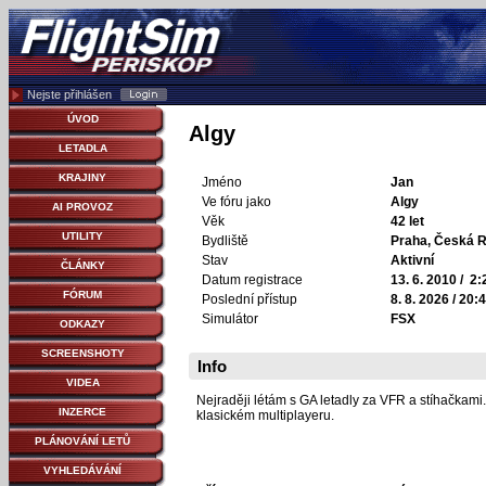
Nejste přihlášen
ÚVOD
Algy
LETADLA
KRAJINY
Jméno
Jan
Ve fóru jako
Algy
AI PROVOZ
Věk
42 let
UTILITY
Bydliště
Praha, Česká R
Stav
Aktivní
ČLÁNKY
Datum registrace
13. 6. 2010 / 2:
FÓRUM
Poslední přístup
8. 8. 2026 / 20:
Simulátor
FSX
ODKAZY
SCREENSHOTY
Info
VIDEA
Nejraději létám s GA letadly za VFR a stíhačkami.
INZERCE
klasickém multiplayeru.
PLÁNOVÁNÍ LETŮ
VYHLEDÁVÁNÍ