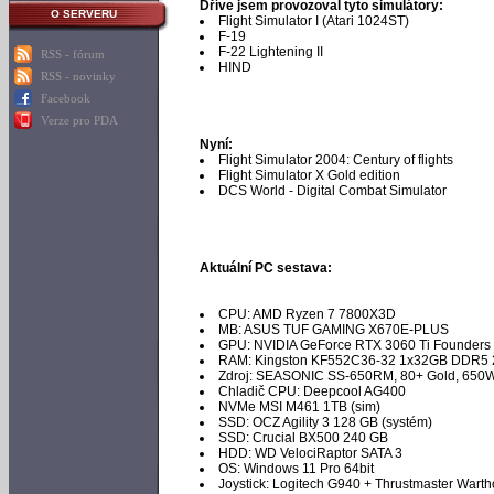
Dříve jsem provozoval tyto simulátory:
O SERVERU
Flight Simulator I (Atari 1024ST)
F-19
F-22 Lightening II
RSS - fórum
HIND
RSS - novinky
Facebook
Verze pro PDA
Nyní:
Flight Simulator 2004: Century of flights
Flight Simulator X Gold edition
DCS World - Digital Combat Simulator
Aktuální PC sestava:
CPU: AMD Ryzen 7 7800X3D
MB: ASUS TUF GAMING X670E-PLUS
GPU: NVIDIA GeForce RTX 3060 Ti Founders 
RAM: Kingston KF552C36-32 1x32GB DDR5
Zdroj: SEASONIC SS-650RM, 80+ Gold, 650
Chladič CPU: Deepcool AG400
NVMe MSI M461 1TB (sim)
SSD: OCZ Agility 3 128 GB (systém)
SSD: Crucial BX500 240 GB
HDD: WD VelociRaptor SATA 3
OS: Windows 11 Pro 64bit
Joystick: Logitech G940 + Thrustmaster Wart