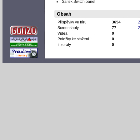
Saitek Switch panel
Obsah
Příspěvky ve fóru
3654
Z
Screenshoty
77
Z
Videa
0
Položky ke stažení
0
Inzeráty
0