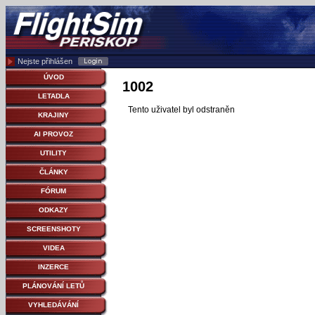
Nejste přihlášen
ÚVOD
1002
LETADLA
Tento uživatel byl odstraněn
KRAJINY
AI PROVOZ
UTILITY
ČLÁNKY
FÓRUM
ODKAZY
SCREENSHOTY
VIDEA
INZERCE
PLÁNOVÁNÍ LETŮ
VYHLEDÁVÁNÍ