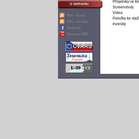
Příspěvky ve fó
O SERVERU
Screenshoty
Videa
RSS - fórum
Položky ke staž
RSS - novinky
Inzeráty
Facebook
Verze pro PDA