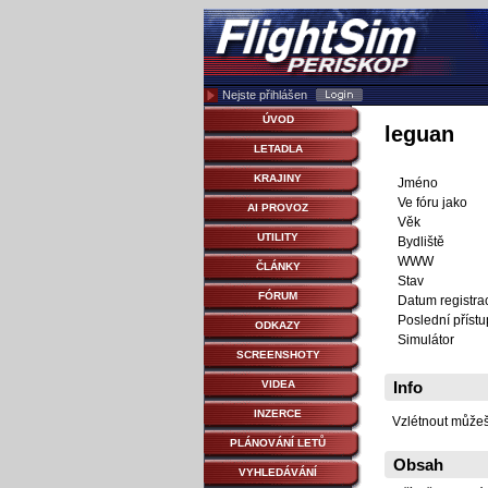
Nejste přihlášen
ÚVOD
leguan
LETADLA
KRAJINY
Jméno
Ve fóru jako
AI PROVOZ
Věk
UTILITY
Bydliště
WWW
ČLÁNKY
Stav
FÓRUM
Datum registra
Poslední přístu
ODKAZY
Simulátor
SCREENSHOTY
VIDEA
Info
INZERCE
Vzlétnout můžeš, a
PLÁNOVÁNÍ LETŮ
Obsah
VYHLEDÁVÁNÍ