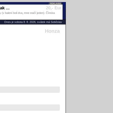
k ...
20,- Eur
(v balení boli dva, mne stačí jeden). Čínska
Dnes je sobota 8. 8. 2026, svátek má Soběslav
Honza