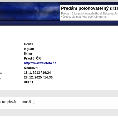
Predám polohovateľný držia
Predám 1 ks polohovateľného držiaku na Joy 
výroba, ale masívna oceľ (2mm) m...
Honza
leguan
54 let
Prágl 5, ČR
http://www.wildfoto.cz
Neaktivní
ce
18. 1. 2013 / 16:24
p
28. 12. 2025 / 14:36
XPL11
le přistát........musíš :-)