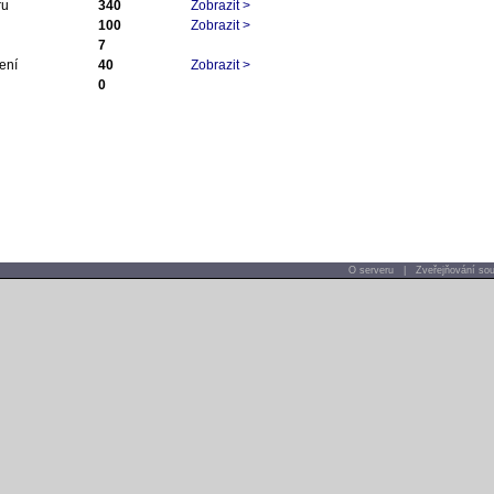
ru
340
Zobrazit >
100
Zobrazit >
7
ení
40
Zobrazit >
0
O serveru
|
Zveřejňování sou