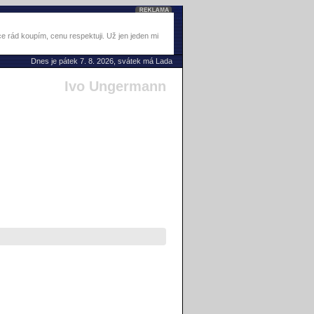
 rád koupím, cenu respektuji. Už jen jeden mi
Dnes je pátek 7. 8. 2026, svátek má Lada
Ivo Ungermann