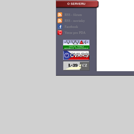
O SERVERU
RSS - fórum
RSS - novinky
Facebook
Verze pro PDA