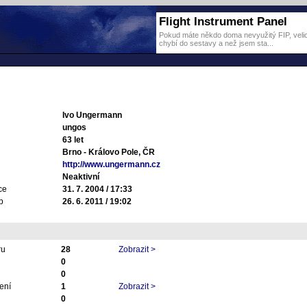
Flight Instrument Panel
Pokud máte někdo doma nevyužitý FIP, velice
chybí do sestavy a než jsem sta...
Ivo Ungermann
ungos
63 let
Brno - Královo Pole, ČR
http://www.ungermann.cz
Neaktivní
ce
31. 7. 2004 / 17:33
p
26. 6. 2011 / 19:02
ru
28
Zobrazit >
0
0
ení
1
Zobrazit >
0