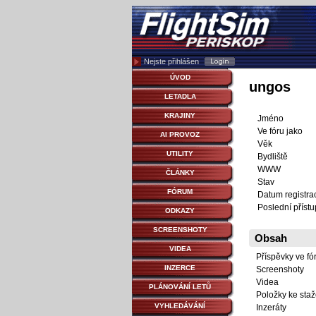
Nejste přihlášen
ÚVOD
ungos
LETADLA
KRAJINY
Jméno
Ve fóru jako
AI PROVOZ
Věk
UTILITY
Bydliště
WWW
ČLÁNKY
Stav
FÓRUM
Datum registra
Poslední přístu
ODKAZY
SCREENSHOTY
Obsah
VIDEA
Příspěvky ve fó
INZERCE
Screenshoty
Videa
PLÁNOVÁNÍ LETŮ
Položky ke staž
VYHLEDÁVÁNÍ
Inzeráty