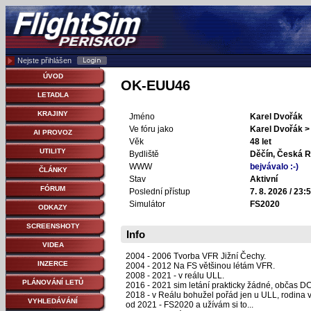
Nejste přihlášen
ÚVOD
OK-EUU46
LETADLA
KRAJINY
Jméno
Karel Dvořák
Ve fóru jako
Karel Dvořák 
AI PROVOZ
Věk
48 let
UTILITY
Bydliště
Děčín, Česká R
WWW
bejvávalo :-)
ČLÁNKY
Stav
Aktivní
FÓRUM
Poslední přístup
7. 8. 2026 / 23:
Simulátor
FS2020
ODKAZY
SCREENSHOTY
Info
VIDEA
2004 - 2006 Tvorba VFR Jižní Čechy.
INZERCE
2004 - 2012 Na FS většinou létám VFR.
2008 - 2021 - v reálu ULL.
PLÁNOVÁNÍ LETŮ
2016 - 2021 sim letání prakticky žádné, občas D
2018 - v Reálu bohužel pořád jen u ULL, rodina ví
VYHLEDÁVÁNÍ
od 2021 - FS2020 a užívám si to...