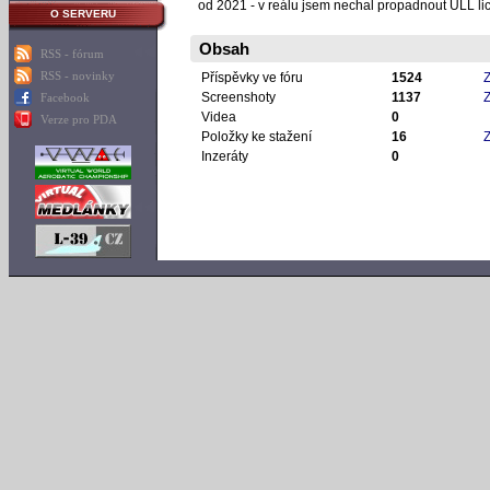
od 2021 - v reálu jsem nechal propadnout ULL lic
O SERVERU
Obsah
RSS - fórum
RSS - novinky
Příspěvky ve fóru
1524
Z
Screenshoty
1137
Z
Facebook
Videa
0
Verze pro PDA
Položky ke stažení
16
Z
Inzeráty
0