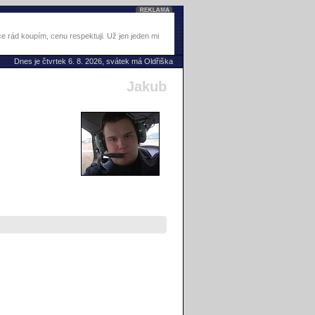
 rád koupím, cenu respektuji. Už jen jeden mi
Dnes je čtvrtek 6. 8. 2026, svátek má Oldřiška
Jakub