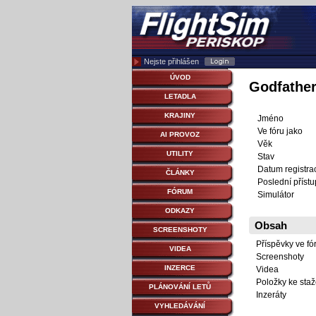
Nejste přihlášen
ÚVOD
Godfathe
LETADLA
KRAJINY
Jméno
Ve fóru jako
AI PROVOZ
Věk
UTILITY
Stav
Datum registra
ČLÁNKY
Poslední přístu
FÓRUM
Simulátor
ODKAZY
Obsah
SCREENSHOTY
Příspěvky ve fó
VIDEA
Screenshoty
INZERCE
Videa
Položky ke staž
PLÁNOVÁNÍ LETŮ
Inzeráty
VYHLEDÁVÁNÍ