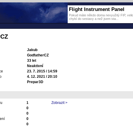
Flight Instrument Panel
Pokud máte někdo doma nevyužitý FIP, velice
chybí do sestavy a než jsem sta...
rCZ
Jakub
GodfatherCZ
33 let
Neaktivní
ce
23. 7. 2015 / 14:59
p
4. 12. 2021 / 20:10
Prepar3D
ru
1
Zobrazit >
0
0
ení
0
0