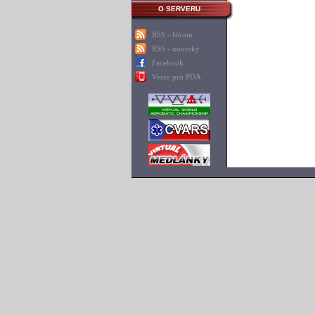
O SERVERU
RSS - fórum
RSS - novinky
Facebook
Verze pro PDA